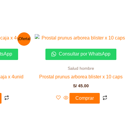
El
¡Oferta!
precio
actual
es:
atsApp
Consultar por WhatsApp
S/ 10.00.
Salud hombre
aja x 4unid
Prostal prunus arborea blister x 10 caps
S/
45.00
Comprar