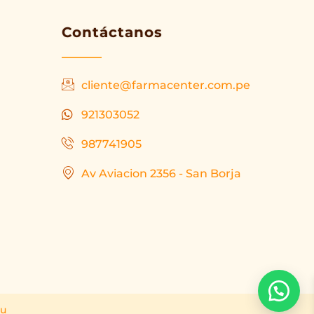
Contáctanos
cliente@farmacenter.com.pe
921303052
987741905
Av Aviacion 2356 - San Borja
ru