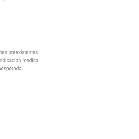
des preexistentes
 indicación médica
inesperada