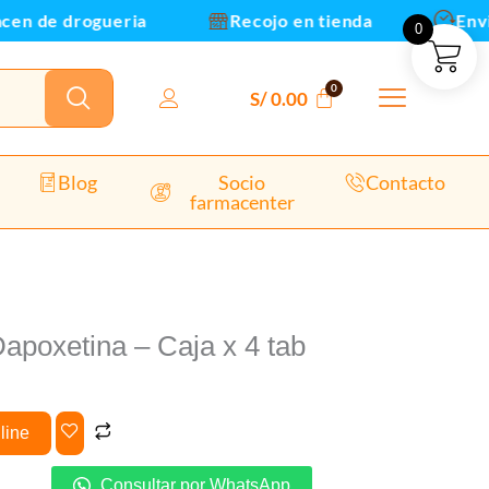
 de drogueria
Recojo en tienda
Envios 
0
dad
S/
0.00
Blog
Socio
Contacto
farmacenter
apoxetina – Caja x 4 tab
line
Consultar por WhatsApp