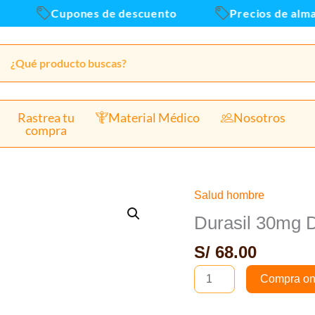
x
Cupones de descuento
Precios de almacen
4
tab
canti
Rastrea tu
Material Médico
Nosotros
compra
Salud hombre
Durasil
30mg
Durasil 30mg D
Dapoxetina
S/
68.00
-
Caja
Compra on
x
4