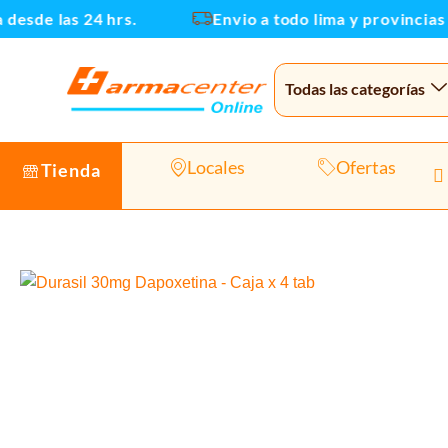
Ir
sde las 24 hrs.
Envio a todo lima y provincias
al
contenido
Todas las categorías
Locales
Ofertas
Tienda