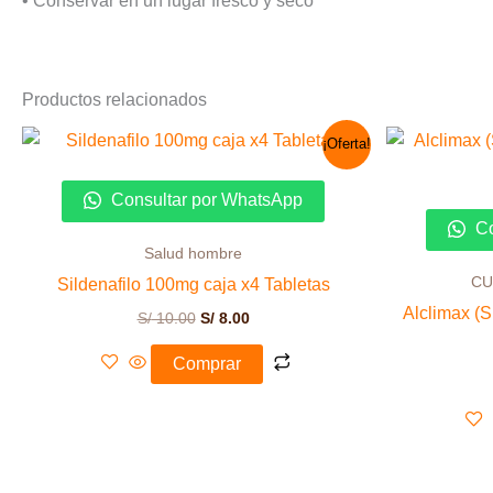
• Conservar en un lugar fresco y seco
Productos relacionados
El
El
¡Oferta!
precio
precio
original
actual
era:
es:
Consultar por WhatsApp
S/ 10.00.
S/ 8.00.
Co
Salud hombre
CU
Sildenafilo 100mg caja x4 Tabletas
Alclimax (S
S/
10.00
S/
8.00
Comprar