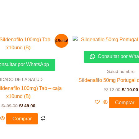
El
El
El
¡Oferta!
precio
precio
precio
original
actual
original
era:
es:
era:
Consultar por Wh
S/ 99.00.
S/ 49.00.
S/ 12.00.
nsultar por WhatsApp
Salud hombre
IDADO DE LA SALUD
Sildenafilo 50mg Portugal c
ildenafilo 100mg) Tab – caja
S/
12.00
S/
10.00
x10und (B)
Comprar
S/
99.00
S/
49.00
Comprar