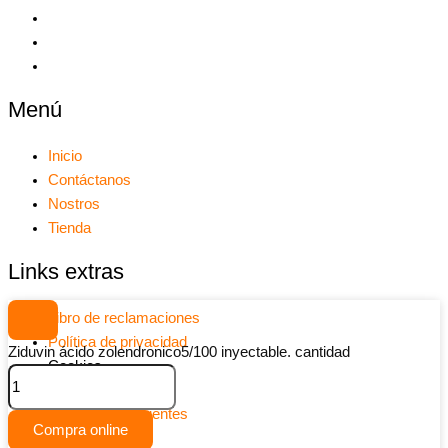
Menú
Inicio
Contáctanos
Nostros
Tienda
Links extras
Libro de reclamaciones
Política de privacidad
Ziduvin ácido zolendronico5/100 inyectable. cantidad
Cookies
Provehedores
Preguntas frecuentes
Compra online