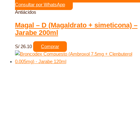
Consultar por WhatsApp
Antiácidos
Magal – D (Magaldrato + simeticona) –
Jarabe 200ml
S/
26.10
Comprar