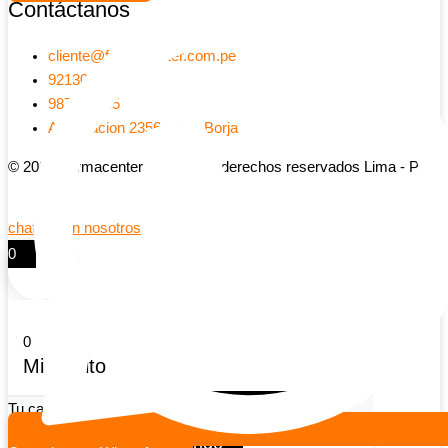
Contáctanos
cliente@farmacenter.com.pe
921303052
987741905
Av Aviacion 2356 - San Borja
© 2026 Farmacenter | Todos los derechos reservados Lima - Peru
chatea con nosotros
0
0
Mi carrito
Tu carrito esta vacio
Seguir viendo productos
Continuar comprando