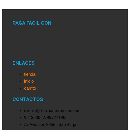
PAGA FACIL CON
ENLACES
tienda
inicio
carrito
CONTACTOS
cliente@farmacenter.com.pe
921303052, 987741905
Av Aviacion 2356 - San Borja