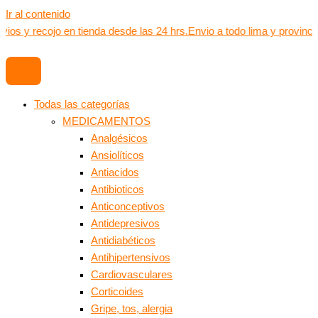
Ir al contenido
vios y recojo en tienda desde las 24 hrs.
Envio a todo lima y provinci
Todas las categorías
MEDICAMENTOS
Analgésicos
Ansiolíticos
Antiacidos
Antibioticos
Anticonceptivos
Antidepresivos
Antidiabéticos
Antihipertensivos
Cardiovasculares
Corticoides
Gripe, tos, alergia