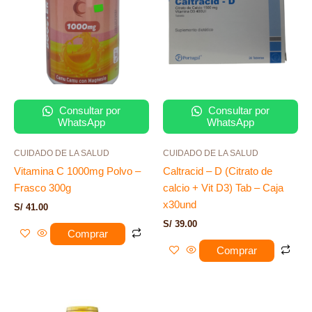
Consultar por
Consultar por
WhatsApp
WhatsApp
CUIDADO DE LA SALUD
CUIDADO DE LA SALUD
Vitamina C 1000mg Polvo –
Caltracid – D (Citrato de
Frasco 300g
calcio + Vit D3) Tab – Caja
x30und
S/
41.00
S/
39.00
Comprar
Comprar