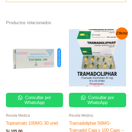
Productos relacionados
El
El
¡Oferta!
precio
precio
original
actual
era:
es:
S/ 100.00.
S/ 90.00.
Consultar por
Consultar por
WhatsApp
WhatsApp
Receta Medica
Receta Medica
Topiramato 100MG 30 unid
Tramadoliphar 50MG-
Tramadol Caja x 100 Caps –
S/
105.00