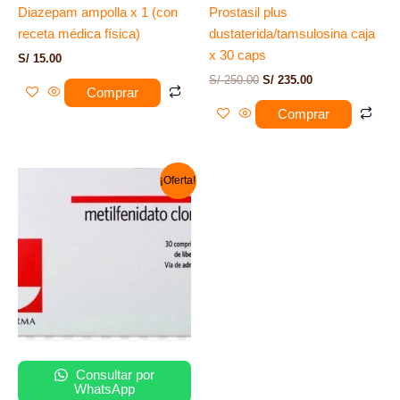
Diazepam ampolla x 1 (con
Prostasil plus
receta médica física)
dustaterida/tamsulosina caja
x 30 caps
S/
15.00
S/
250.00
S/
235.00
Comprar
Comprar
El
El
¡Oferta!
precio
precio
original
actual
era:
es:
S/ 298.00.
S/ 288.00.
Consultar por
WhatsApp