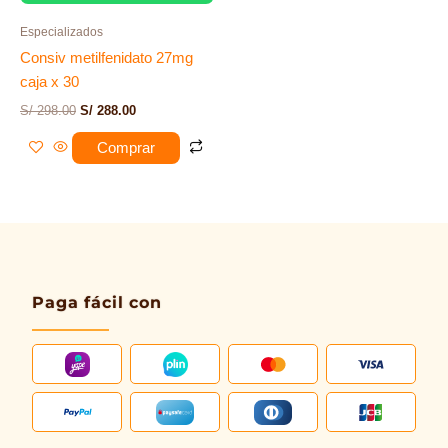
Especializados
Consiv metilfenidato 27mg
caja x 30
S/
298.00
S/
288.00
Comprar
Paga fácil con