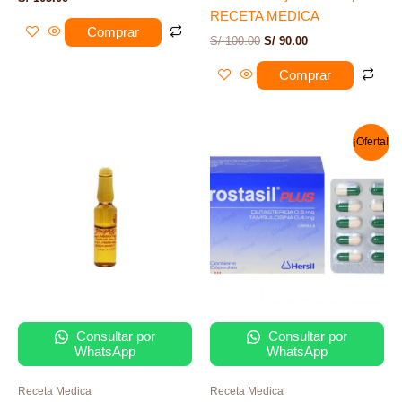
RECETA MEDICA
Comprar
S/
100.00
S/
90.00
Comprar
El
El
¡Oferta!
precio
precio
original
actual
era:
es:
S/ 250.00.
S/ 235.00.
Consultar por
Consultar por
WhatsApp
WhatsApp
Receta Medica
Receta Medica