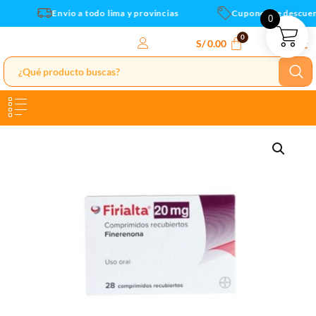
comp
Ir
Envio a todo lima y provincias
Cupones de descuent
0
cantidad
al
contenido
S/
0.00
Firialta
20mg
finerenona
x
28
comp
cantidad