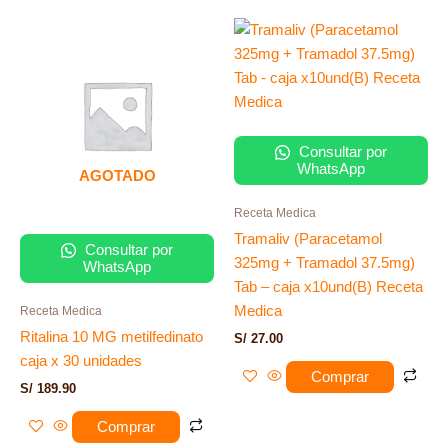
Consultar por
WhatsApp
AGOTADO
Receta Medica
Tramaliv (Paracetamol
Consultar por
325mg + Tramadol 37.5mg)
WhatsApp
Tab – caja x10und(B) Receta
Medica
Receta Medica
Ritalina 10 MG metilfedinato
S/
27.00
caja x 30 unidades
Comprar
S/
189.90
Comprar