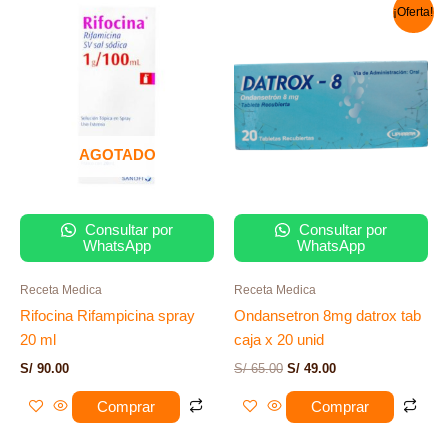
El
El
¡Oferta!
precio
precio
original
actual
era:
es:
S/ 65.00.
S/ 49.00.
AGOTADO
Consultar por
Consultar por
WhatsApp
WhatsApp
Receta Medica
Receta Medica
Rifocina Rifampicina spray
Ondansetron 8mg datrox tab
20 ml
caja x 20 unid
S/
90.00
S/
65.00
S/
49.00
Comprar
Comprar