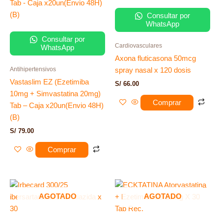
Consultar por
WhatsApp
Consultar por
Cardiovasculares
WhatsApp
Axona fluticasona 50mcg
Antihipertensivos
spray nasal x 120 dosis
Vastaslim EZ (Ezetimiba
S/
66.00
10mg + Simvastatina 20mg)
Comprar
Tab – Caja x20un(Envio 48H)
(B)
S/
79.00
Comprar
AGOTADO
AGOTADO