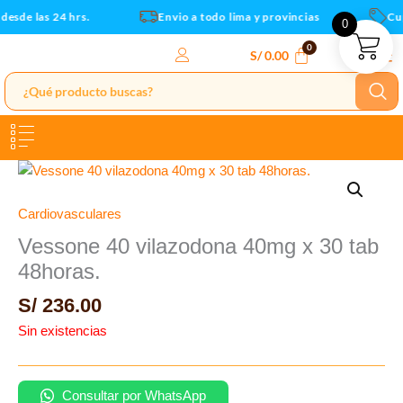
Ir
esde las 24 hrs.
Envio a todo lima y provincias
Cupo
0
al
contenido
S/
0.00
Cardiovasculares
Vessone 40 vilazodona 40mg x 30 tab
48horas.
S/
236.00
Sin existencias
Consultar por WhatsApp