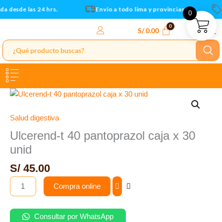
Ir
a desde las 24 hrs.
Envio a todo lima y provincias
C
0
al
contenido
S/
0.00
Ulcerend-
t
40
Salud digestiva
pantoprazol
Ulcerend-t 40 pantoprazol caja x 30
caja
unid
x
30
S/
45.00
unid
Compra online
cantidad
Consultar por WhatsApp