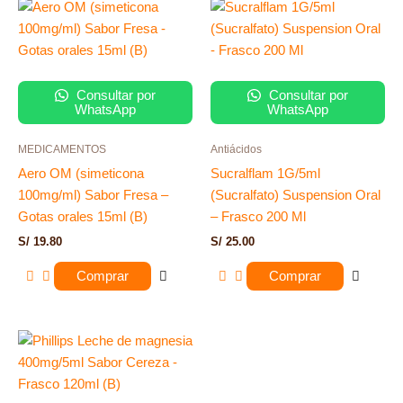
Consultar por
Consultar por
WhatsApp
WhatsApp
MEDICAMENTOS
Antiácidos
Aero OM (simeticona
Sucralflam 1G/5ml
100mg/ml) Sabor Fresa –
(Sucralfato) Suspension Oral
Gotas orales 15ml (B)
– Frasco 200 Ml
S/
19.80
S/
25.00
Comprar
Comprar