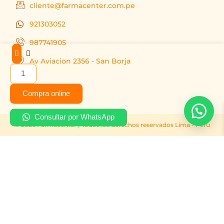
cliente@farmacenter.com.pe
921303052
987741905
Ulcerend-
Av Aviacion 2356 - San Borja
t
40
pantoprazol
Compra online
caja
x
Consultar por WhatsApp
30
© 2026 Farmacenter | Todos los derechos reservados Lima - Peru
unid
cantidad