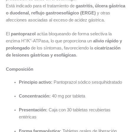
Está indicado para el tratamiento de
gastritis, úlcera gástrica
o duodenal, reflujo gastroesofágico (ERGE)
y otras
afecciones asociadas al exceso de acidez gástrica.
El
pantoprazol
actúa bloqueando de forma selectiva la
enzima H⁺/K⁺-ATPasa, lo que proporciona un
alivio rápido y
prolongado
de los síntomas, favoreciendo la
cicatrización
de lesiones gástricas y esofágicas
.
Composición
Principio activo:
Pantoprazol sódico sesquihidratado
Concentración:
40 mg por tableta
Presentación:
Caja con 30 tabletas recubiertas
entéricas
Forma farmacéutica:
Tabletas orales de liberación