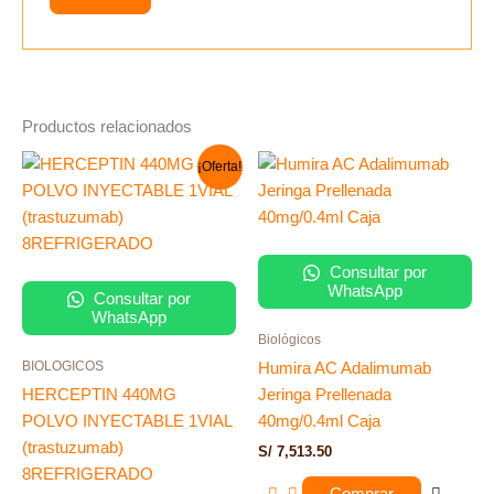
Productos relacionados
El
El
¡Oferta!
precio
precio
original
actual
era:
es:
S/ 9,363.00.
S/ 8,999.90.
Consultar por
WhatsApp
Consultar por
WhatsApp
Biológicos
BIOLOGICOS
Humira AC Adalimumab
HERCEPTIN 440MG
Jeringa Prellenada
POLVO INYECTABLE 1VIAL
40mg/0.4ml Caja
(trastuzumab)
S/
7,513.50
8REFRIGERADO
Comprar