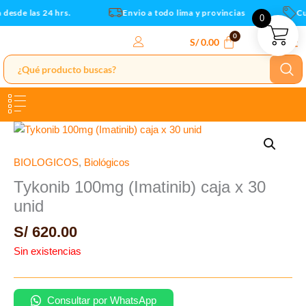
Ir
desde las 24 hrs.
Envio a todo lima y provincias
Cup
0
al
contenido
S/
0.00
BIOLOGICOS
,
Biológicos
Tykonib 100mg (Imatinib) caja x 30
unid
S/
620.00
Sin existencias
Consultar por WhatsApp