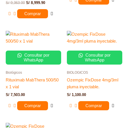
S/
9,363.00
S/
8,999.90
Comprar
Consultar por
Consultar por
WhatsApp
WhatsApp
Biológicos
BIOLOGICOS
Rituximab MabThera 500/50
Ozempic FixDose 4mg/3ml
x 1 vial
pluma inyectable.
S/
7,503.00
S/
1,100.00
Comprar
Comprar