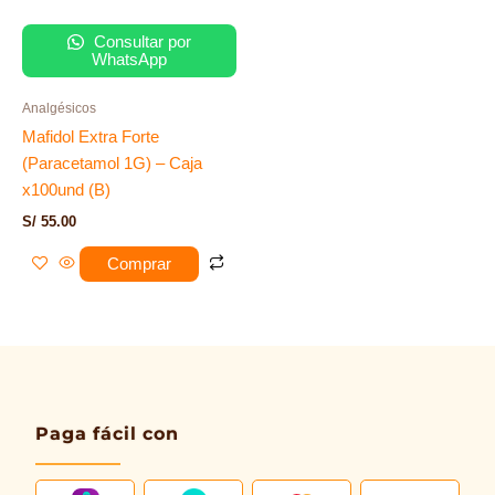
Consultar por
WhatsApp
Analgésicos
Mafidol Extra Forte
(Paracetamol 1G) – Caja
x100und (B)
S/
55.00
Comprar
Paga fácil con