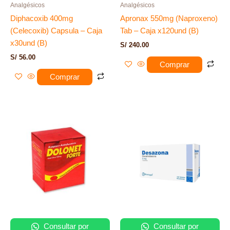
Analgésicos
Analgésicos
Diphacoxib 400mg
Apronax 550mg (Naproxeno)
(Celecoxib) Capsula – Caja
Tab – Caja x120und (B)
x30und (B)
S/
240.00
S/
56.00
Comprar
Comprar
Consultar por
Consultar por