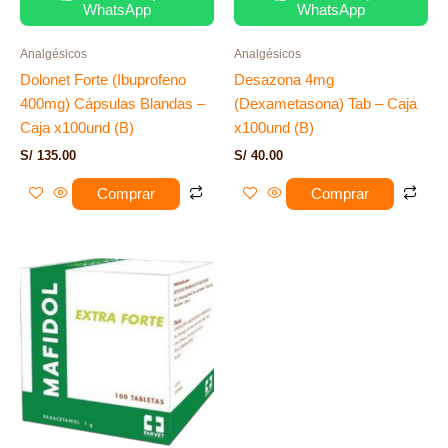
WhatsApp
WhatsApp
Analgésicos
Analgésicos
Dolonet Forte (Ibuprofeno
Desazona 4mg
400mg) Cápsulas Blandas –
(Dexametasona) Tab – Caja
Caja x100und (B)
x100und (B)
S/
135.00
S/
40.00
Comprar
Comprar