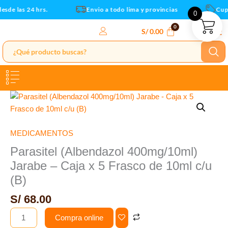
Caja
Ir
sde las 24 hrs.
Envio a todo lima y provincias
Cupo
0
x
al
5
contenido
S/
0.00
Frasco
de
10ml
c/u
(B)
Parasitel
cantidad
(Albendazol
400mg/10ml)
Jarabe
MEDICAMENTOS
-
Parasitel (Albendazol 400mg/10ml)
Caja
Jarabe – Caja x 5 Frasco de 10ml c/u
x
(B)
5
Frasco
S/
68.00
de
Compra online
10ml