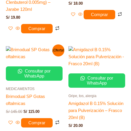
Clenbuterol 0.005mg) –
S/
18.00
Jarabe 120ml
Comprar
S/
19.80
Comprar
El
El
¡Oferta!
precio
precio
original
actual
era:
es:
S/ 145.00.
S/ 115.00.
Consultar por
WhatsApp
Consultar por
WhatsApp
MEDICAMENTOS
Gripe, tos, alergia
Brimodual SP Gotas
oftalmicas
Amigdazol B 0.15% Solución
para Pulverización – Frasco
S/
145.00
S/
115.00
20ml (B)
Comprar
S/
20.00