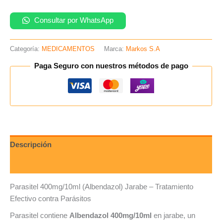
c/u
(B)
Consultar por WhatsApp
cantidad
Categoría:
MEDICAMENTOS
Marca:
Markos S.A
Paga Seguro con nuestros métodos de pago
Descripción
Valoraciones (0)
Parasitel 400mg/10ml (Albendazol) Jarabe – Tratamiento
Efectivo contra Parásitos
Parasitel contiene
Albendazol 400mg/10ml
en jarabe, un