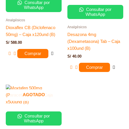
Consultar por
WhatsApp
Consultar por
WhatsApp
Analgésicos
Analgésicos
Dioxaflex CB (Diclofenaco
50mg) – Caja x120und (B)
Desazona 4mg
(Dexametasona) Tab – Caja
S/
588.00
x100und (B)
Comprar
S/
40.00
Comprar
AGOTADO
Consultar por
WhatsApp