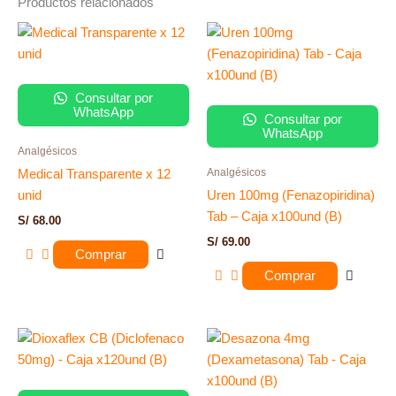
Productos relacionados
Consultar por
WhatsApp
Consultar por
WhatsApp
Analgésicos
Analgésicos
Medical Transparente x 12
unid
Uren 100mg (Fenazopiridina)
Tab – Caja x100und (B)
S/
68.00
S/
69.00
Comprar
Comprar