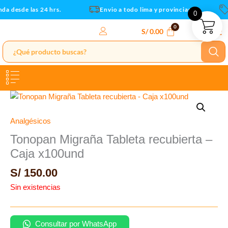
Ir
da desde las 24 hrs.
Envio a todo lima y provincias
0
al
contenido
S/
0.00
Analgésicos
Tonopan Migraña Tableta recubierta –
Caja x100und
S/
150.00
Sin existencias
Consultar por WhatsApp