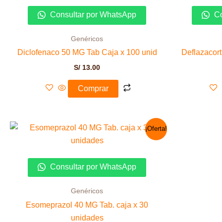
Consultar por WhatsApp
Co
Genéricos
Diclofenaco 50 MG Tab Caja x 100 unid
Deflazacort
S/
13.00
Comprar
El
El
¡Oferta!
precio
precio
original
actual
era:
es:
S/ 24.00.
S/ 18.00.
Consultar por WhatsApp
Genéricos
Esomeprazol 40 MG Tab. caja x 30
unidades