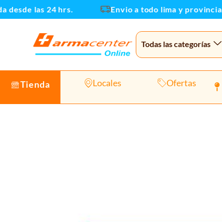
Ir
esde las 24 hrs.
Envio a todo lima y provincias
al
contenido
Todas las categorías
Locales
Ofertas
Tienda