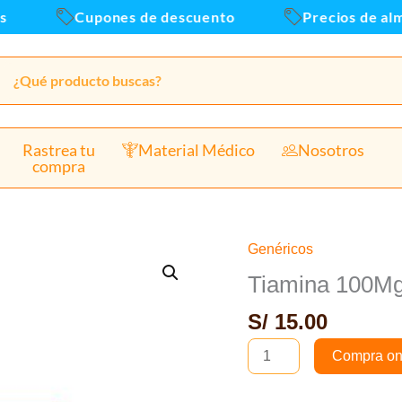
x100
Cupones de descuento
Precios de almac
canti
Rastrea tu
Material Médico
Nosotros
compra
Genéricos
Tiamina
100Mg
Tiamina 100Mg
Tabletas
S/
15.00
-
Caja
Compra on
x100und
cantidad