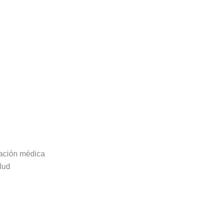
dación médica
alud