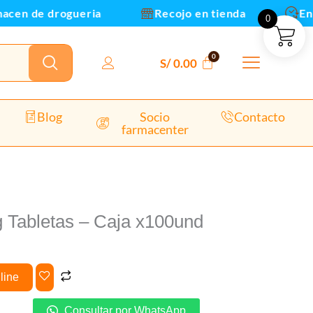
und
en de drogueria
Recojo en tienda
Envios
0
dad
S/
0.00
Blog
Socio
Contacto
farmacenter
 Tabletas – Caja x100und
line
Consultar por WhatsApp