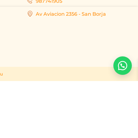
987741905
Av Aviacion 2356 - San Borja
ru