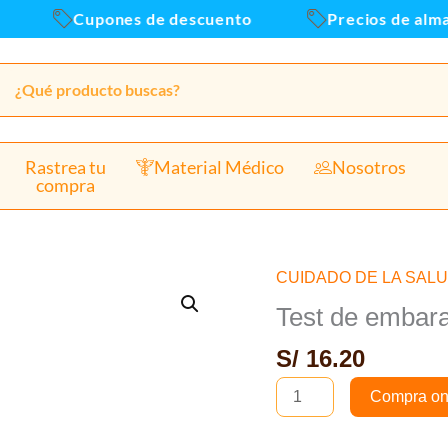
Cupones de descuento
Precios de almace
Rastrea tu
Material Médico
Nosotros
compra
CUIDADO DE LA SAL
Test
de
Test de embara
embarazo
S/
16.20
Lapicero
Controlgyn
Compra on
-
1und