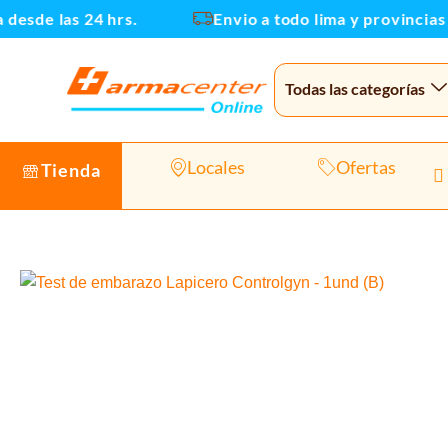
Ir
sde las 24 hrs.
Envio a todo lima y provincias
al
contenido
Todas las categorías
Locales
Ofertas
Tienda