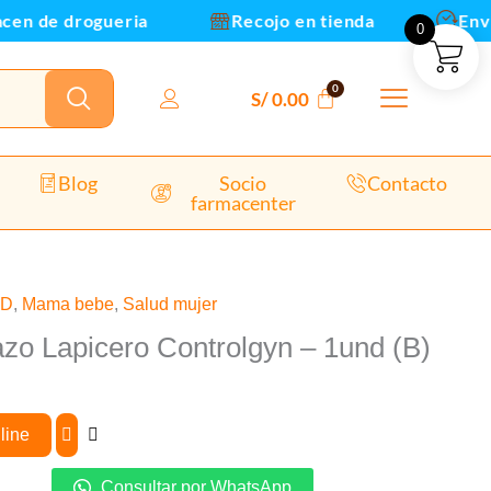
n de drogueria
Recojo en tienda
Envios 
0
S/
0.00
Blog
Socio
Contacto
farmacenter
UD
,
Mama bebe
,
Salud mujer
zo Lapicero Controlgyn – 1und (B)
line
Consultar por WhatsApp