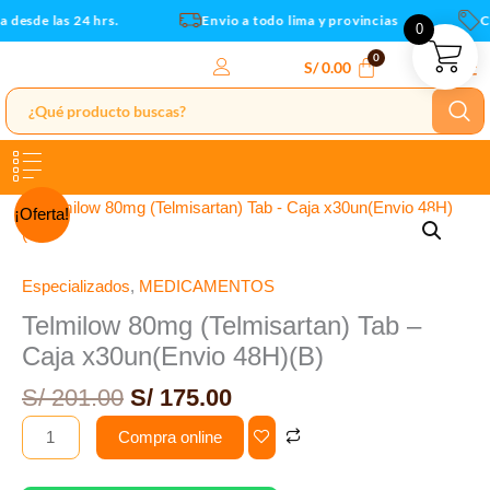
Caja
Ir
 desde las 24 hrs.
Envio a todo lima y provincias
Cu
0
x30un(Envio
al
48H)
contenido
S/
0.00
(B)
cantidad
El
El
Telmilow
¡Oferta!
precio
precio
80mg
original
actual
(Telmisartan)
era:
es:
Tab
Especializados
,
MEDICAMENTOS
S/ 201.00.
S/ 175.00.
-
Telmilow 80mg (Telmisartan) Tab –
Caja
Caja x30un(Envio 48H)(B)
x30un(Envio
48H)
S/
201.00
S/
175.00
(B)
Compra online
cantidad