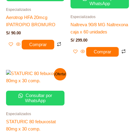
WhatsApp
Especializados
Especializados
Aerotrop HFA 20mcg
IPATROPIO BROMURO
Naltreva 90/8 MG Naltrexona
caja x 60 unidades
S/
90.00
S/
299.00
Comprar
Comprar
El
El
¡Oferta!
precio
precio
original
actual
era:
es:
S/ 140.00.
S/ 132.00.
Consultar por
WhatsApp
Especializados
STATURIC 80 febuxostat
80mg x 30 comp.