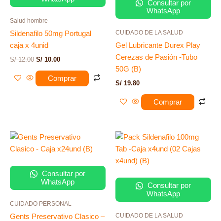
Consultar por
WhatsApp
Salud hombre
CUIDADO DE LA SALUD
Sildenafilo 50mg Portugal
caja x 4unid
Gel Lubricante Durex Play
Cerezas de Pasión -Tubo
S/
12.00
S/
10.00
50G (B)
Comprar
S/
19.80
Comprar
Consultar por
WhatsApp
Consultar por
WhatsApp
CUIDADO PERSONAL
CUIDADO DE LA SALUD
Gents Preservativo Clasico –