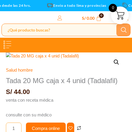
4
Ir
desde las 24 hrs.
Envio a todo lima y provincias
Cup
0
unid
al
(Tadalafil)
contenido
S/
0.00
cantidad
Tada
20
MG
Salud hombre
caja
Tada 20 MG caja x 4 unid (Tadalafil)
x
S/
44.00
4
unid
venta con receta médica
(Tadalafil)
cantidad
consulte con su médico
Compra online