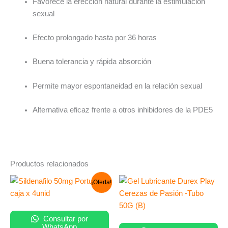
Favorece la erección natural durante la estimulación
sexual
Efecto prolongado hasta por 36 horas
Buena tolerancia y rápida absorción
Permite mayor espontaneidad en la relación sexual
Alternativa eficaz frente a otros inhibidores de la PDE5
Productos relacionados
El
El
¡Oferta!
precio
precio
original
actual
era:
es:
S/ 12.00.
S/ 10.00.
Consultar por
WhatsApp