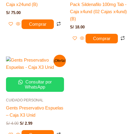
Caja x24und (B)
Pack Sildenafilo 100mg Tab -
Caja x4und (02 Cajas x4und)
S/
75.00
(B)
Comprar
S/
18.00
Comprar
El
El
¡Oferta!
precio
precio
original
actual
era:
es:
S/ 4.00.
S/ 2.99.
Consultar por
WhatsApp
CUIDADO PERSONAL
Gents Preservativo Espuelas
– Caja X3 Unid
S/
4.00
S/
2.99