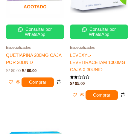
AGOTADO
Consultar por
Consultar por
WhatsApp
WhatsApp
Especializados
Especializados
QUETIAPINA 200MG CAJA
LEVEXYL-
POR 30UNID
LEVETIRACETAM 1000MG
CAJA X 30UNID
S/
80.00
S/
60.00
Comprar
Valorado
S/
95.00
con
2.00
de 5
Comprar