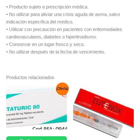
• Producto sujeto a prescripción médica.
• No utilizar para aliviar una crisis aguda de asma, salvo
indicación específica del médico.
• Utilizar con precaución en pacientes con enfermedades
cardiovasculares, diabetes o hipertiroidismo.
• Conservar en un lugar fresco y seco.
• No utilizar después de la fecha de vencimiento.
Productos relacionados
El
El
¡Oferta!
precio
precio
original
actual
era:
es:
S/ 140.00.
S/ 132.00.