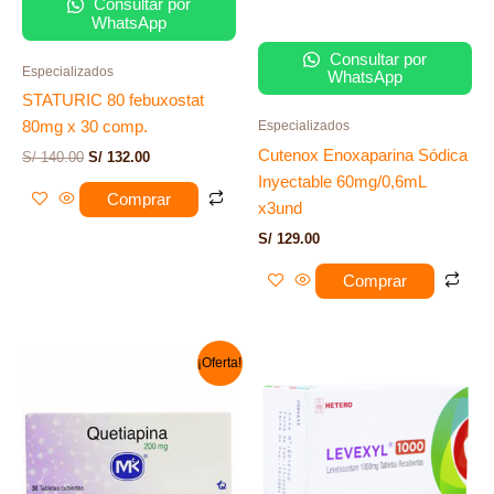
Consultar por
WhatsApp
Consultar por
Especializados
WhatsApp
STATURIC 80 febuxostat
80mg x 30 comp.
Especializados
Cutenox Enoxaparina Sódica
S/
140.00
S/
132.00
Inyectable 60mg/0,6mL
Comprar
x3und
S/
129.00
Comprar
El
El
¡Oferta!
precio
precio
original
actual
era:
es:
S/ 80.00.
S/ 60.00.