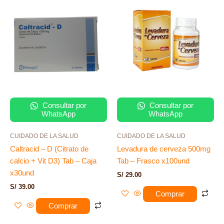
Consultar por
Consultar por
WhatsApp
WhatsApp
CUIDADO DE LA SALUD
CUIDADO DE LA SALUD
Caltracid – D (Citrato de
Levadura de cerveza 500mg
calcio + Vit D3) Tab – Caja
Tab – Frasco x100und
x30und
S/
29.00
S/
39.00
Comprar
Comprar