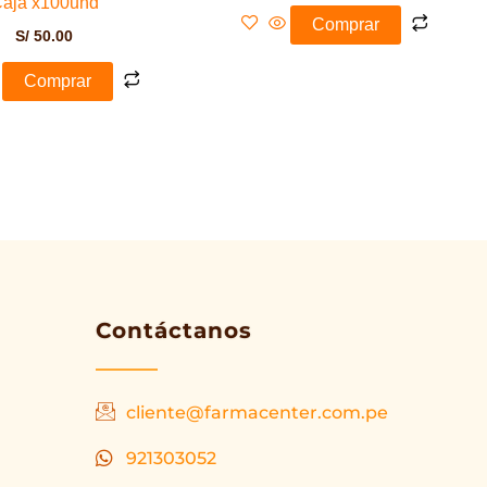
aja x100und
Comprar
S/
50.00
Comprar
Contáctanos
cliente@farmacenter.com.pe
921303052