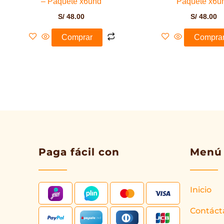
– Paquete x6und
Paquete x6u
S/
48.00
S/
48.00
Comprar
Compra
Paga fácil con
Menú
Inicio
Contáct