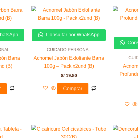
WhatsApp
Consultar por WhatsApp
Cons
ONAL
CUIDADO PERSONAL
CUI
ón Barra
Acnomel Jabón Exfoliante Barra
nd (B)
100g – Pack x2und (B)
Acnome
Profund
S/
19.80
r
Comprar