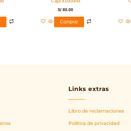
nd
Caja x100und
C
S/
80.00
r
Comprar
Links extras
Libro de reclamaciones
anos
Política de privacidad