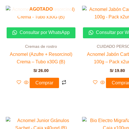
AGOTADO
Consultar por WhatsApp
Consultar por 
Cremas de rostro
CUIDADO PERS
Acnomel (Azufre + Resorcinol)
Acnomel Jabón Carb
Crema – Tubo x30G (B)
100g – Pack x2u
S/
26.00
S/
19.80
Comprar
Compra