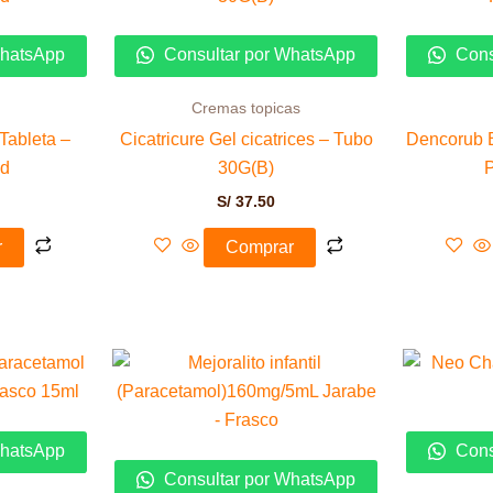
WhatsApp
Consultar por WhatsApp
Cons
Cremas topicas
Tableta –
Cicatricure Gel cicatrices – Tubo
Dencorub E
nd
30G(B)
P
S/
37.50
r
Comprar
WhatsApp
Cons
Consultar por WhatsApp