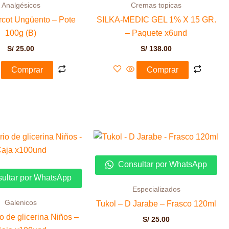
Analgésicos
Cremas topicas
cot Ungüento – Pote
SILKA-MEDIC GEL 1% X 15 GR.
100g (B)
– Paquete x6und
S/
25.00
S/
138.00
Comprar
Comprar
Consultar por WhatsApp
ultar por WhatsApp
Especializados
Galenicos
Tukol – D Jarabe – Frasco 120ml
o de glicerina Niños –
S/
25.00