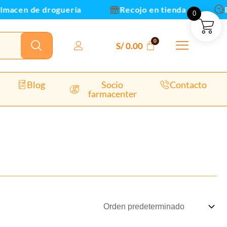
macen de drogueria
Recojo en tienda
Env
0
S/
0.00
Blog
Socio
Contacto
farmacenter