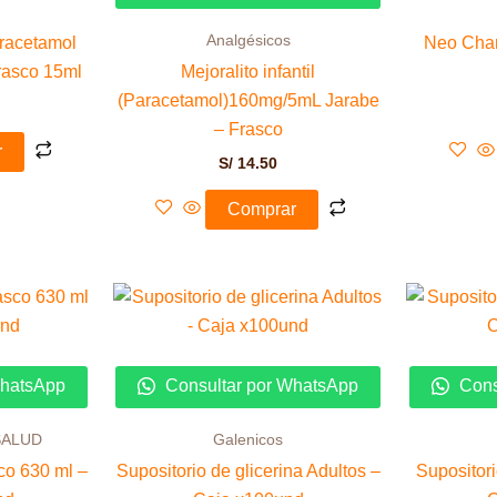
Analgésicos
Paracetamol
Neo Char
rasco 15ml
Mejoralito infantil
(Paracetamol)160mg/5mL Jarabe
– Frasco
r
S/
14.50
Comprar
WhatsApp
Consultar por WhatsApp
Cons
SALUD
Galenicos
o 630 ml –
Supositorio de glicerina Adultos –
Supositori