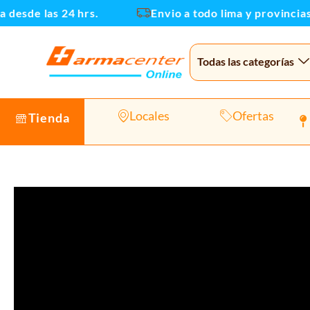
Ir
sde las 24 hrs.
Envio a todo lima y provincias
al
contenido
Todas las categorías
Locales
Ofertas
Tienda