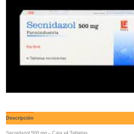
Descripción
Valoraciones (0)
Secnidazol 500 mg – Caja x4 Tabletas