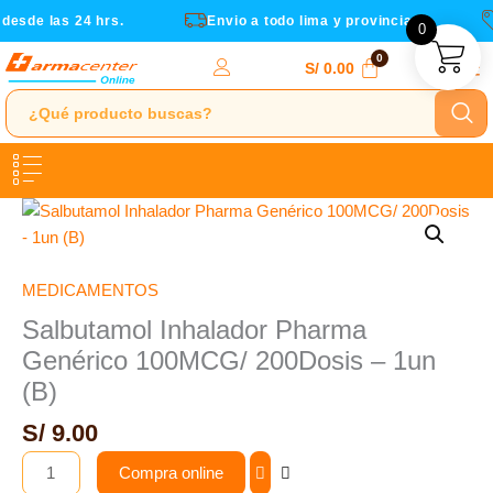
200Dosis
Ir
esde las 24 hrs.
Envio a todo lima y provincias
0
-
al
1un
contenido
S/
0.00
(B)
cantidad
Salbutamol
Inhalador
Pharma
Genérico
MEDICAMENTOS
100MCG/
Salbutamol Inhalador Pharma
200Dosis
Genérico 100MCG/ 200Dosis – 1un
-
(B)
1un
(B)
S/
9.00
cantidad
Compra online