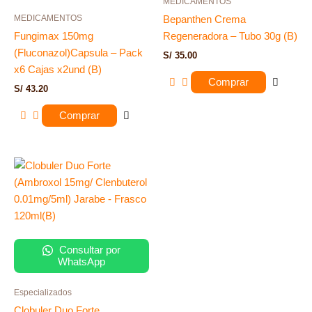
MEDICAMENTOS
MEDICAMENTOS
Bepanthen Crema
Fungimax 150mg
Regeneradora – Tubo 30g (B)
(Fluconazol)Capsula – Pack
S/
35.00
x6 Cajas x2und (B)
Comprar
S/
43.20
Comprar
Consultar por
WhatsApp
Especializados
Clobuler Duo Forte