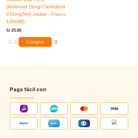
(Ambroxol 15mg/ Clenbuterol
0.01mg/5ml) Jarabe – Frasco
120ml(B)
S/
25.00
Comprar
Paga fácil con