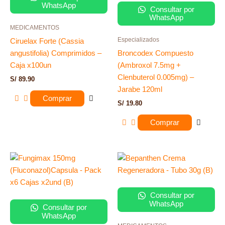
WhatsApp
Consultar por
WhatsApp
MEDICAMENTOS
Especializados
Ciruelax Forte (Cassia
angustifolia) Comprimidos –
Broncodex Compuesto
Caja x100un
(Ambroxol 7.5mg +
Clenbuterol 0.005mg) –
S/
89.90
Jarabe 120ml
Comprar
S/
19.80
Comprar
Consultar por
WhatsApp
Consultar por
WhatsApp