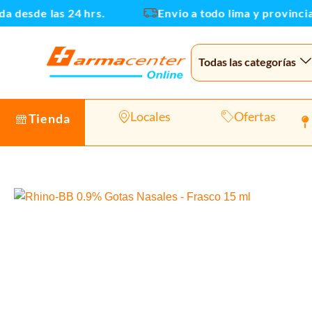
Ir
 desde las 24 hrs.
Envio a todo lima y provincias
al
contenido
Todas las categorías
Locales
Ofertas
Tienda