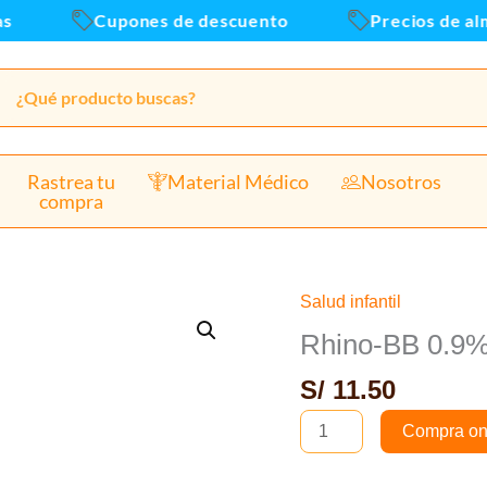
-
Cupones de descuento
Precios de alm
Fr
15
ml
ca
Rastrea tu
Material Médico
Nosotros
compra
Salud infantil
Rhino-
BB
Rhino-BB 0.9%
0.9%
S/
11.50
Gotas
Nasales
Compra on
-
Frasco