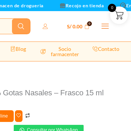
acen de drogueria
Recojo en tienda
Envi
0
asco
S/
0.00
ntidad
Blog
Socio
Contacto
farmacenter
 Gotas Nasales – Frasco 15 ml
line
Consultar por WhatsApp