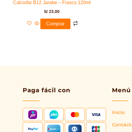
Calciofar B12 Jarabe – Frasco 120ml
S/
23.00
Comprar
Paga fácil con
Menú
Inicio
Contáct