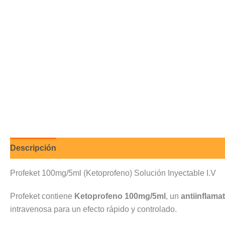
Descripción
Valoraciones (0)
Profeket 100mg/5ml (Ketoprofeno) Solución Inyectable I.V
Profeket contiene
Ketoprofeno 100mg/5ml
, un
antiinflama
intravenosa para un efecto rápido y controlado.