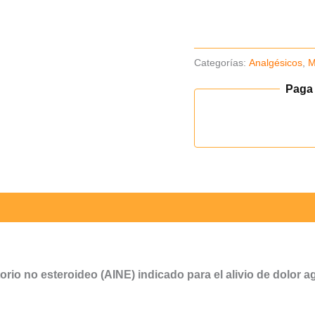
Caja
x5un(Envío
48H)
Categorías:
Analgésicos
,
M
(B)
cantidad
Paga
torio no esteroideo (AINE) indicado para el alivio de dolor 