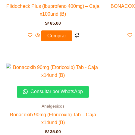
Plidocheck Plus (Ibuprofeno 400mg) – Caja
BONACOXIB 
x100und (B)
S/
65.00
Comprar
Consultar por WhatsApp
Analgésicos
Bonacoxib 90mg (Etoricoxib) Tab – Caja
x14und (B)
S/
35.00