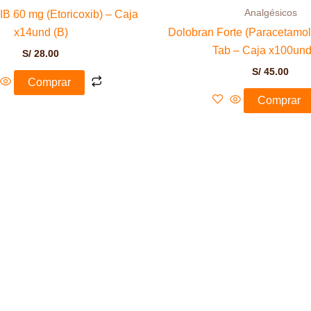
Analgésicos
60 mg (Etoricoxib) – Caja
x14und (B)
Dolobran Forte (Paracetamol
Tab – Caja x100und
S/
28.00
S/
45.00
Comprar
Comprar