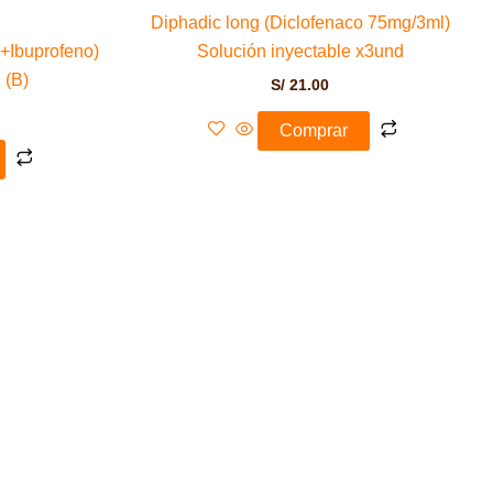
Diphadic long (Diclofenaco 75mg/3ml)
+Ibuprofeno)
Solución inyectable x3und
 (B)
S/
21.00
Comprar