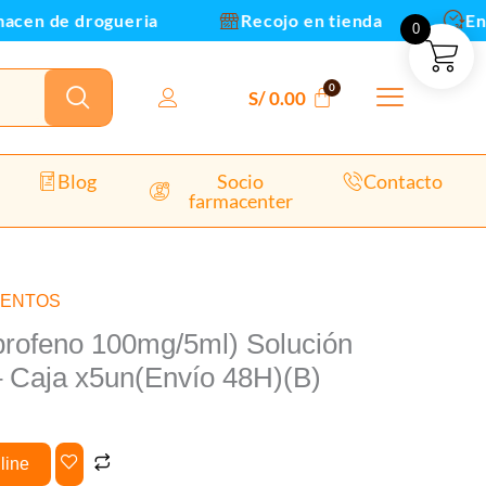
I.V
en de drogueria
Recojo en tienda
Envio
0
-
Caja
x5un(Envío
S/
0.00
48H)
(B)
cantidad
Blog
Socio
Contacto
farmacenter
MENTOS
profeno 100mg/5ml) Solución
 – Caja x5un(Envío 48H)(B)
line