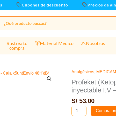
Cupones de descuento
Precios de almac
Rastrea tu
Material Médico
Nosotros
compra
Analgésicos
,
MEDICA
Profeket
(Ketoprofeno
Profeket (Keto
100mg/5ml)
inyectable I.V
Solución
S/
53.00
inyectable
I.V
Compra on
-