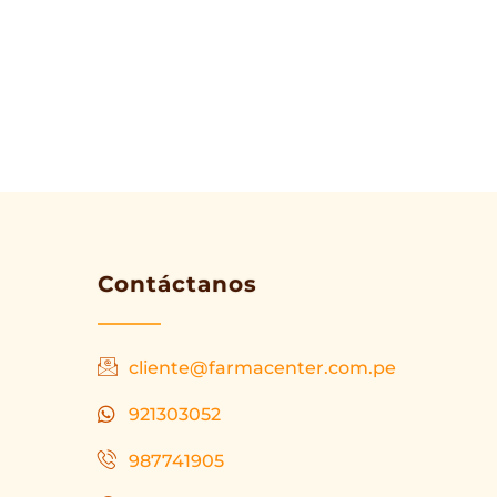
Contáctanos
cliente@farmacenter.com.pe
921303052
987741905