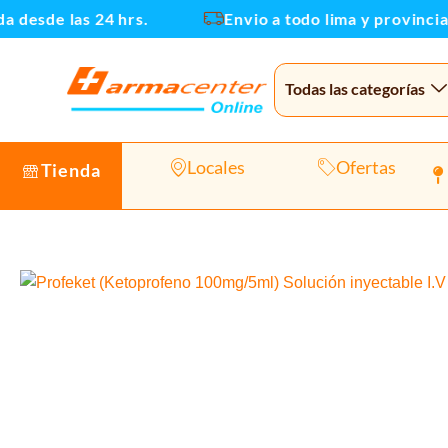
Ir
esde las 24 hrs.
Envio a todo lima y provincias
al
contenido
Todas las categorías
Locales
Ofertas
Tienda