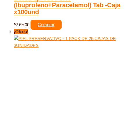
(Ibuprofeno+Paracetamol) Tab -Caja
x100und
S/
69.00
Comprar
¡Oferta!