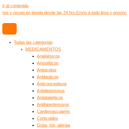
Ir al contenido
vios y recojo en tienda desde las 24 hrs.
Envio a todo lima y provinci
Todas las categorías
MEDICAMENTOS
Analgésicos
Ansiolíticos
Antiacidos
Antibioticos
Anticonceptivos
Antidepresivos
Antidiabéticos
Antihipertensivos
Cardiovasculares
Corticoides
Gripe, tos, alergia