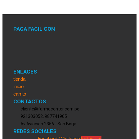
PAGA FACIL CON
ENLACES
tienda
inicio
carrito
CONTACTOS
cliente@farmacenter.com.pe
921303052, 987741905
Av Aviacion 2356 - San Borja
REDES SOCIALES
Facebook
Whatsapp
Instagram