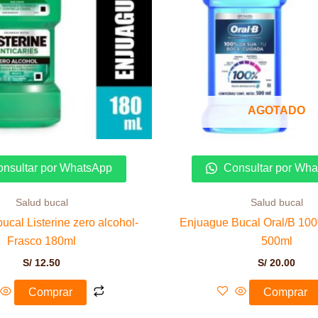
AGOTADO
nsultar por WhatsApp
Consultar por Wh
Salud bucal
Salud bucal
ucal Listerine zero alcohol-
Enjuague Bucal Oral/B 10
Frasco 180ml
500ml
S/
12.50
S/
20.00
Comprar
Comprar