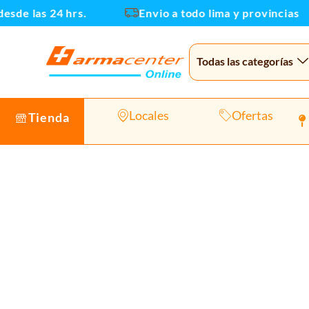
Ir
 las 24 hrs.
Envio a todo lima y provincias
al
contenido
Todas las categorías
Locales
Ofertas
Tienda