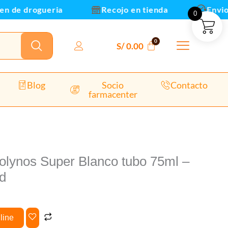
e drogueria
Recojo en tienda
Envios y r
0
ete
S/
0.00
nd
dad
Blog
Socio
Contacto
farmacenter
olynos Super Blanco tubo 75ml –
d
line