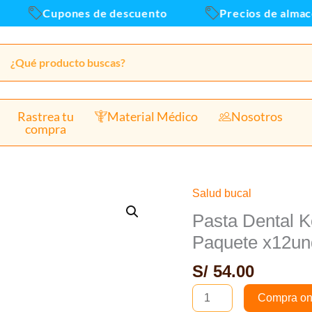
tubo
Cupones de descuento
Precios de almacen d
75ml
-
Paqu
x12u
canti
Rastrea tu
Material Médico
Nosotros
compra
Salud bucal
Pasta
Dental
Pasta Dental K
Kolynos
Paquete x12un
Super
S/
54.00
Blanco
tubo
Compra on
75ml