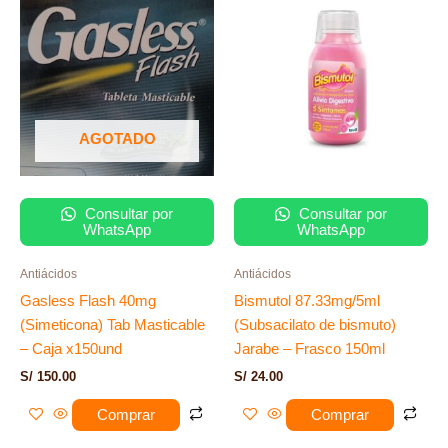
AGOTADO
Consultar por
Consultar por
WhatsApp
WhatsApp
Antiácidos
Antiácidos
Gasless Flash 40mg
Bismutol 87.33mg/5ml
(Simeticona) Tab Masticable
(Subsacilato de bismuto)
– Caja x150und
Jarabe – Frasco 150ml
S/
150.00
S/
24.00
Comprar
Comprar