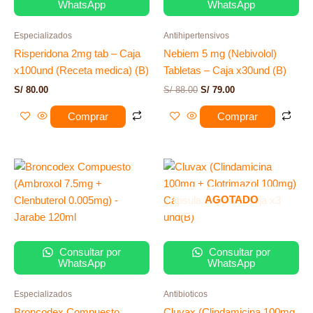
WhatsApp
WhatsApp
Especializados
Antihipertensivos
Risperidona 2mg tab – Caja
Nebiem 5 mg (Nebivolol)
x100und (Receta medica) (B)
Tabletas – Caja x30und (B)
S/
80.00
S/
88.00
S/
79.00
Comprar
Comprar
AGOTADO
Consultar por
Consultar por
WhatsApp
WhatsApp
Especializados
Antibioticos
Broncodex Compuesto
Cluvax (Clindamicina 100mg