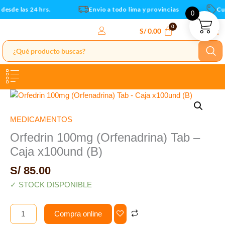
Caja
Ir
esde las 24 hrs.
Envio a todo lima y provincias
Cup
0
x100und
al
(B)
contenido
S/
0.00
cantidad
Orfedrin
100mg
(Orfenadrina)
MEDICAMENTOS
Tab
Orfedrin 100mg (Orfenadrina) Tab –
-
Caja x100und (B)
Caja
x100und
S/
85.00
(B)
✓ STOCK DISPONIBLE
cantidad
Compra online