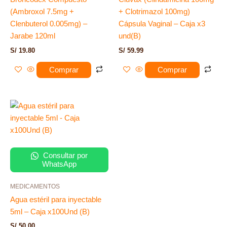
(Ambroxol 7.5mg +
+ Clotrimazol 100mg)
Clenbuterol 0.005mg) –
Cápsula Vaginal – Caja x3
Jarabe 120ml
und(B)
S/
19.80
S/
59.99
Comprar
Comprar
Consultar por
WhatsApp
MEDICAMENTOS
Agua estéril para inyectable
5ml – Caja x100Und (B)
S/
50.00