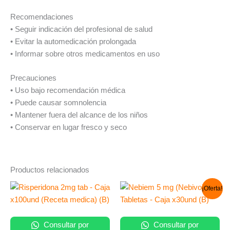
Recomendaciones
• Seguir indicación del profesional de salud
• Evitar la automedicación prolongada
• Informar sobre otros medicamentos en uso
Precauciones
• Uso bajo recomendación médica
• Puede causar somnolencia
• Mantener fuera del alcance de los niños
• Conservar en lugar fresco y seco
Productos relacionados
El
El
¡Oferta!
precio
precio
original
actual
era:
es:
S/ 88.00.
S/ 79.00.
Consultar por
Consultar por