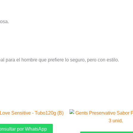
josa.
al para el hombre que prefiere lo seguro, pero con estilo.
El
E
precio
p
original
a
era:
e
nsultar por WhatsApp