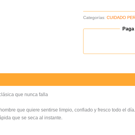
Pack
x2un
Categorías:
CUIDADO PE
(B)
cantidad
Paga
lásica que nunca falla
mbre que quiere sentirse limpio, confiado y fresco todo el día.
ápida que se seca al instante.