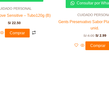
S/ 4.00.
S/
Consultar por Wh
UIDADO PERSONAL
CUIDADO PERSON
ove Sensitive – Tubo120g (B)
Gents Preservativo Sabor Pla
S/
22.50
unid.
Comprar
S/
4.00
S/
2.99
Comprar