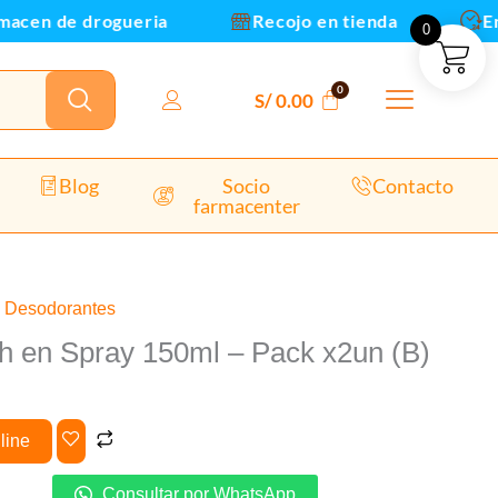
150ml
acen de drogueria
Recojo en tienda
Envi
0
–
Pack
x2un
S/
0.00
(B)
cantidad
Blog
Socio
Contacto
farmacenter
,
Desodorantes
h en Spray 150ml – Pack x2un (B)
line
Consultar por WhatsApp