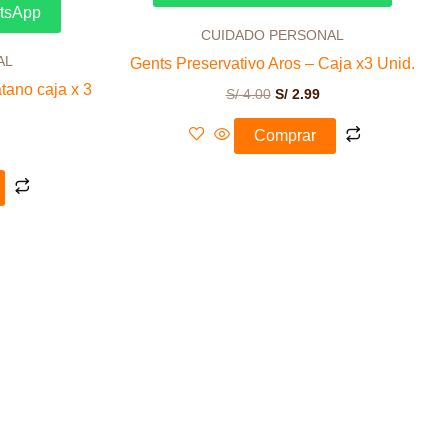
 2.99.
S/ 4.00.
S/ 2.99.
atsApp
CUIDADO PERSONAL
AL
Gents Preservativo Aros – Caja x3 Unid.
tano caja x 3
S/
4.00
S/
2.99
Comprar