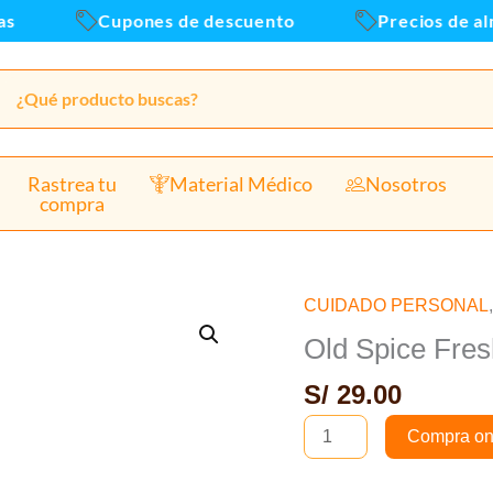
Cupones de descuento
Precios de alm
Rastrea tu
Material Médico
Nosotros
compra
CUIDADO PERSONAL
Old
Spice
Old Spice Fres
Fresh
S/
29.00
en
Spray
Compra on
150ml
–