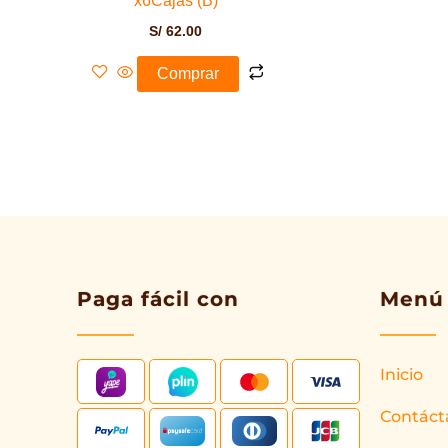
x6Cajas (B)
S/
62.00
Comprar
Paga fácil con
Menú
Inicio
Contáct