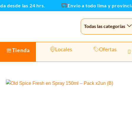
Ir
 desde las 24 hrs.
Envio a todo lima y provincias
al
contenido
Todas las categorías
Locales
Ofertas
Tienda