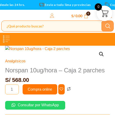
parches
Ir
sde las 24 hrs.
Envio a todo lima y provincias
Cupo
0
cantidad
al
contenido
S/
0.00
Norspan
10ug/hora
-
Analgésicos
Caja
Norspan 10ug/hora – Caja 2 parches
2
S/
568.00
parches
cantidad
Compra online
Consultar por WhatsApp