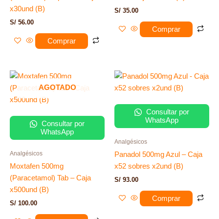
x30und (B)
S/
35.00
S/
56.00
Comprar
Comprar
AGOTADO
Consultar por
WhatsApp
Consultar por
WhatsApp
Analgésicos
Analgésicos
Panadol 500mg Azul – Caja
Moxtafen 500mg
x52 sobres x2und (B)
(Paracetamol) Tab – Caja
S/
93.00
x500und (B)
Comprar
S/
100.00