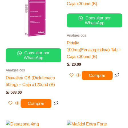
Consultar por
WhatsApp
Analgésicos
Pirialiv
100mg(Fenazopiridina) Tab –
Consultar por
Caja x30und (B)
WhatsApp
S/
20.00
Analgésicos
Comprar
Dioxaflex CB (Diclofenaco
50mg) – Caja x120und (B)
S/
588.00
Comprar