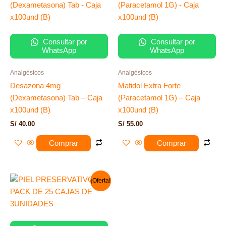
Consultar por
Consultar por
WhatsApp
WhatsApp
Analgésicos
Analgésicos
Desazona 4mg
Mafidol Extra Forte
(Dexametasona) Tab – Caja
(Paracetamol 1G) – Caja
x100und (B)
x100und (B)
S/
40.00
S/
55.00
Comprar
Comprar
El
El
¡Oferta!
precio
precio
original
actual
era:
es:
S/ 120.00.
S/ 69.00.