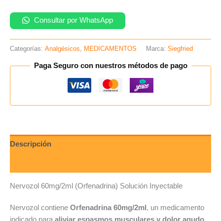
Consultar por WhatsApp
Categorías:
Analgésicos
,
MEDICAMENTOS
Marca:
Siegfried
Paga Seguro con nuestros métodos de pago
Descripción
Valoraciones (0)
Nervozol 60mg/2ml (Orfenadrina) Solución Inyectable
Nervozol contiene
Orfenadrina 60mg/2ml
, un medicamento
indicado para
aliviar espasmos musculares y dolor agudo