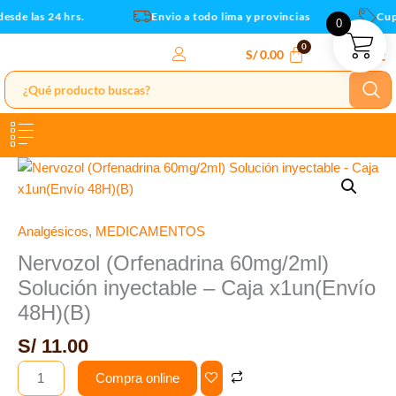
-
Ir
sde las 24 hrs.
Envio a todo lima y provincias
Cupo
0
Caja
al
x1un(Envío
contenido
S/
0.00
48H)
(B)
cantidad
Nervozol
(Orfenadrina
60mg/2ml)
Solución
Analgésicos
,
MEDICAMENTOS
inyectable
Nervozol (Orfenadrina 60mg/2ml)
-
Solución inyectable – Caja x1un(Envío
Caja
48H)(B)
x1un(Envío
48H)
S/
11.00
(B)
Compra online
cantidad