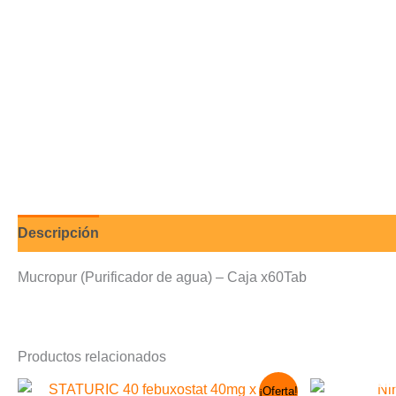
Descripción
Valoraciones (0)
Mucropur (Purificador de agua) – Caja x60Tab
Productos relacionados
El
El
¡Oferta!