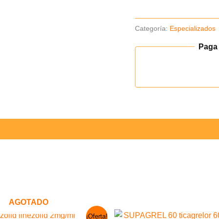
cantidad
Categoría:
Especializados
Paga
AGOTADO
El
El
¡Oferta!