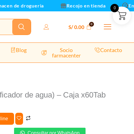
aja
cen de drogueria
Recojo en tienda
Envi
0
60Tab
antidad
S/
0.00
Blog
Socio
Contacto
farmacenter
ficador de agua) – Caja x60Tab
line
Consultar por WhatsApp