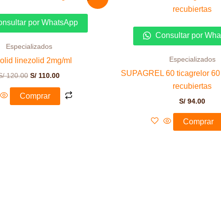
precio
precio
original
actual
era:
es:
nsultar por WhatsApp
S/ 120.00.
S/ 110.00.
Consultar por Wh
Especializados
Especializados
olid linezolid 2mg/ml
SUPAGREL 60 ticagrelor 60
S/
120.00
S/
110.00
recubiertas
Comprar
S/
94.00
Comprar