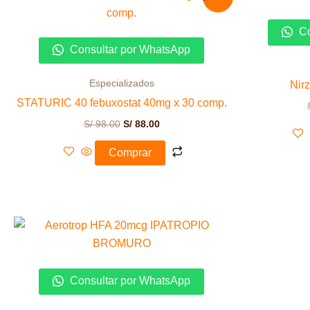
precio
precio
original
actual
era:
es:
Co
S/ 98.00.
S/ 88.00.
Consultar por WhatsApp
Especializados
Nirz
STATURIC 40 febuxostat 40mg x 30 comp.
S/
98.00
S/
88.00
Comprar
Consultar por WhatsApp