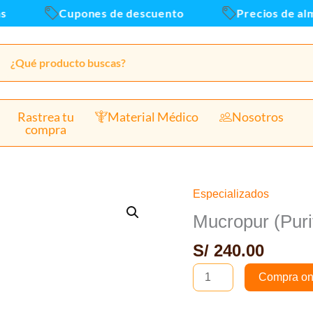
C
Cupones de descuento
Precios de alma
x
c
Rastrea tu
Material Médico
Nosotros
compra
Especializados
Mucropur
(Purificador
Mucropur (Puri
de
S/
240.00
agua)
-
Compra on
Caja
x60Tab