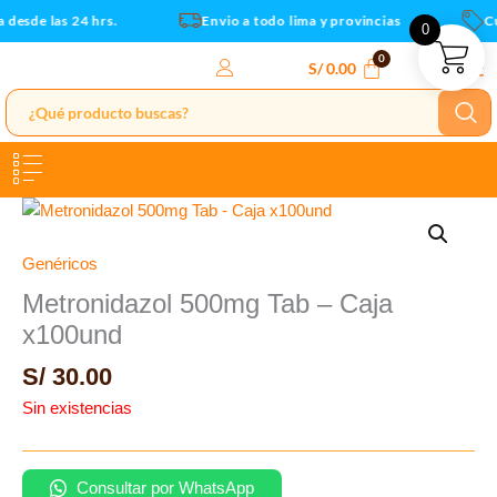
Ir
desde las 24 hrs.
Envio a todo lima y provincias
Cu
0
al
contenido
S/
0.00
Genéricos
Metronidazol 500mg Tab – Caja
x100und
S/
30.00
Sin existencias
Consultar por WhatsApp