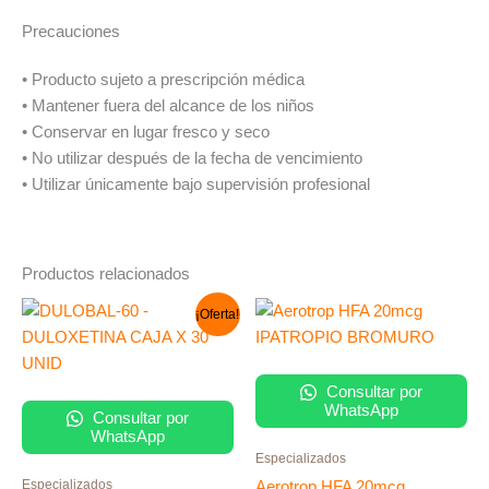
Precauciones
• Producto sujeto a prescripción médica
• Mantener fuera del alcance de los niños
• Conservar en lugar fresco y seco
• No utilizar después de la fecha de vencimiento
• Utilizar únicamente bajo supervisión profesional
Productos relacionados
El
El
¡Oferta!
precio
precio
original
actual
era:
es:
S/ 280.00.
S/ 180.00.
Consultar por
WhatsApp
Consultar por
WhatsApp
Especializados
Especializados
Aerotrop HFA 20mcg