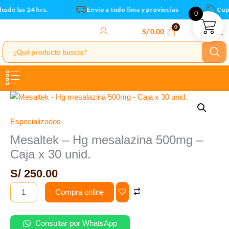
-
Ir
sde las 24 hrs.
Envio a todo lima y provincias
Cupo
0
Caja
al
x
contenido
S/
0.00
30
unid.
cantidad
Mesaltek
-
Hg
Especializados
mesalazina
Mesaltek – Hg mesalazina 500mg –
500mg
Caja x 30 unid.
-
Caja
S/
250.00
x
Compra online
30
unid.
cantidad
Consultar por WhatsApp