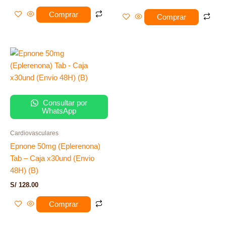
3.00
de 5
Comprar
Comprar
Consultar por
WhatsApp
Cardiovasculares
Epnone 50mg (Eplerenona)
Tab – Caja x30und (Envio
48H) (B)
S/
128.00
Comprar