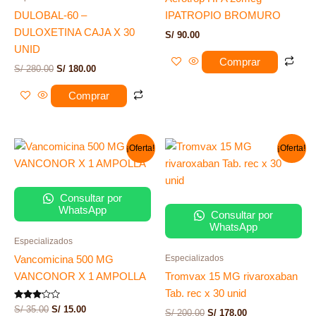
DULOBAL-60 –
IPATROPIO BROMURO
DULOXETINA CAJA X 30
S/
90.00
UNID
Comprar
S/
280.00
S/
180.00
Comprar
El
El
El
El
¡Oferta!
¡Oferta!
precio
precio
precio
precio
original
actual
original
actual
era:
es:
era:
es:
S/ 35.00.
S/ 15.00.
S/ 200.00.
S/ 178.00.
Consultar por
WhatsApp
Consultar por
WhatsApp
Especializados
Especializados
Vancomicina 500 MG
VANCONOR X 1 AMPOLLA
Tromvax 15 MG rivaroxaban
Tab. rec x 30 unid
Valorado
S/
35.00
S/
15.00
S/
200.00
S/
178.00
con