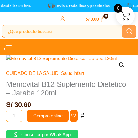
Jarabe
Ir
esde las 24 hrs.
Envio a todo lima y provincias
Cup
0
120ml
al
cantidad
contenido
S/
0.00
Memovital
B12
Suplemento
CUIDADO DE LA SALUD
,
Salud infantil
Dietetico
Memovital B12 Suplemento Dietetico
-
– Jarabe 120ml
Jarabe
120ml
S/
30.60
cantidad
Compra online
Consultar por WhatsApp