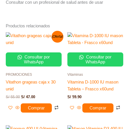
Consultar con un profesional de salud antes de usar
Productos relacionados
El
El
¡Oferta!
precio
precio
original
actual
era:
es:
S/ 55.00.
S/ 47.00.
Consultar por
Consultar por
WhatsApp
WhatsApp
PROMOCIONES
Vitaminas
Vitathon grageas caja x 30
Vitamina D-1000 IU mason
unid
Tableta – Frasco x60und
S/
55.00
S/
47.00
S/
59.90
Comprar
Comprar