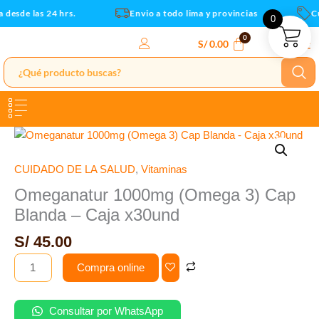
Blanda
Ir
desde las 24 hrs.
Envio a todo lima y provincias
Cu
0
-
al
Caja
contenido
S/
0.00
x30und
cantidad
Omeganatur
1000mg
(Omega
CUIDADO DE LA SALUD
,
Vitaminas
3)
Omeganatur 1000mg (Omega 3) Cap
Cap
Blanda – Caja x30und
Blanda
-
S/
45.00
Caja
Compra online
x30und
cantidad
Consultar por WhatsApp