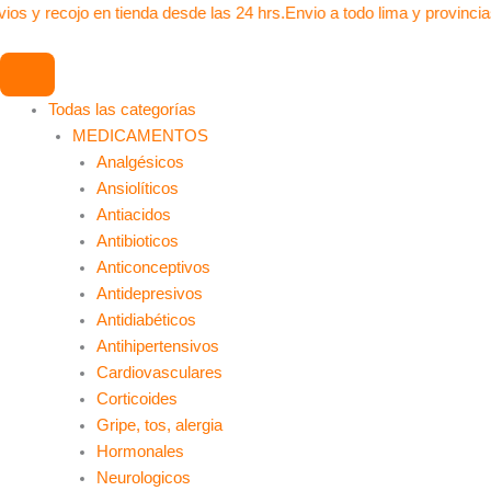
Ir
ios y recojo en tienda desde las 24 hrs.
Envio a todo lima y provincia
al
contenido
Todas las categorías
MEDICAMENTOS
Analgésicos
Ansiolíticos
Antiacidos
Antibioticos
Anticonceptivos
Antidepresivos
Antidiabéticos
Antihipertensivos
Cardiovasculares
Corticoides
Gripe, tos, alergia
Hormonales
Neurologicos