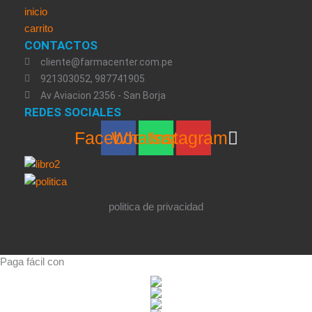
inicio
carrito
CONTACTOS
cliente@farmacenter.com.pe
921303052, 987741905
Av Aviacion 2356 - San Borja
REDES SOCIALES
Facebook
Whatsapp
Instagram
politica de privacidad
Paga fácil con