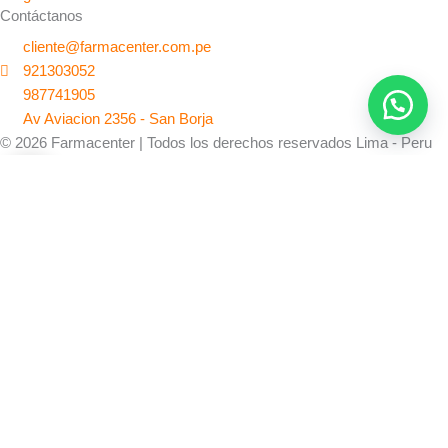
Contáctanos
cliente@farmacenter.com.pe
921303052
987741905
Av Aviacion 2356 - San Borja
© 2026 Farmacenter | Todos los derechos reservados Lima - Peru
0
Lubricante
Love
0
Mi carrito
Sensitive
-
Compra online
Tu carrito esta vacio
Seguir viendo productos
Tubo120g
(B)
Continuar comprando
Consultar por WhatsApp
cantidad