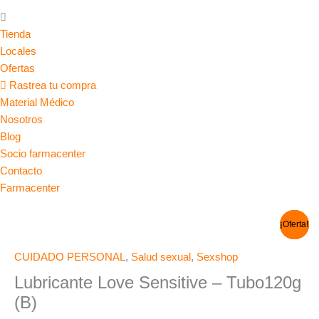
Tienda
Locales
Ofertas
Rastrea tu compra
Material Médico
Nosotros
Blog
Socio farmacenter
Contacto
Farmacenter
El
El
El
El
El
El
Lubricante
¡Oferta!
¡Oferta!
¡Oferta!
precio
precio
precio
precio
precio
precio
Love
original
original
original
actual
actual
actual
Sensitive
era:
era:
era:
es:
es:
es:
CUIDADO PERSONAL
,
Salud sexual
,
Sexshop
S/ 22.00.
S/ 66.00.
S/ 150.00.
S/ 19.00.
S/ 57.00.
S/ 96.00.
-
Lubricante Love Sensitive – Tubo120g
Tubo120g
(B)
(B)