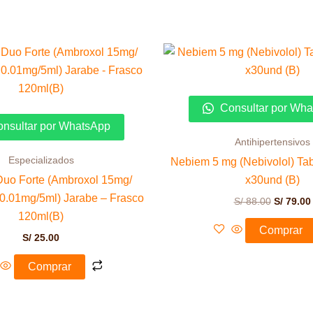
El
precio
original
era:
S/ 88.00.
Consultar por Wh
nsultar por WhatsApp
Antihipertensivos
Especializados
Nebiem 5 mg (Nebivolol) Tab
Duo Forte (Ambroxol 15mg/
x30und (B)
 0.01mg/5ml) Jarabe – Frasco
S/
88.00
S/
79.00
120ml(B)
Comprar
S/
25.00
Comprar