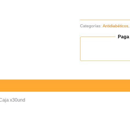
-
Caja
x30und
Categorías:
Antidiabéticos
(Envio
48H)
Paga
cantidad
 Caja x30und