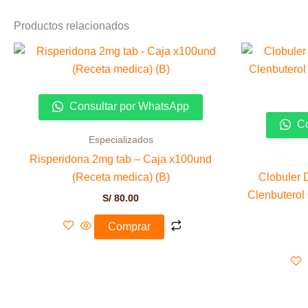
Productos relacionados
Consultar por WhatsApp
Co
Especializados
Risperidona 2mg tab – Caja x100und
(Receta medica) (B)
Clobuler 
Clenbuterol
S/
80.00
Comprar