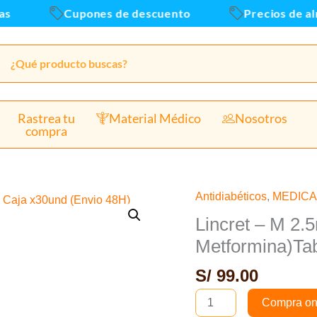
Cupones de descuento
Precios de alm
Rastrea tu
Material Médico
Nosotros
compra
Antidiabéticos
,
MEDIC
Lincret
-
Lincret – M 2.
M
Metformina)Ta
2.5mg/1000mg
S/
99.00
(Linagliptina
+
Compra on
Metformina)Tab