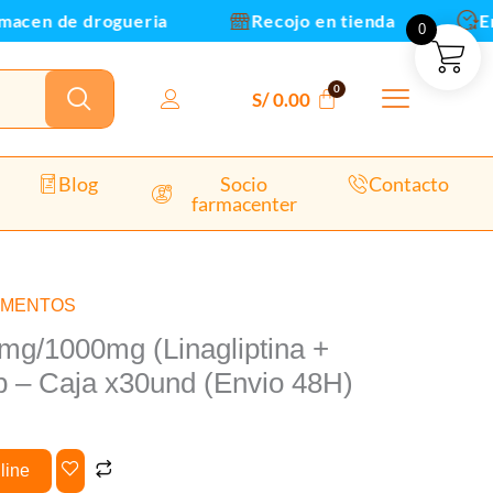
acen de drogueria
Recojo en tienda
Envi
0
S/
0.00
Blog
Socio
Contacto
farmacenter
AMENTOS
5mg/1000mg (Linagliptina +
b – Caja x30und (Envio 48H)
line