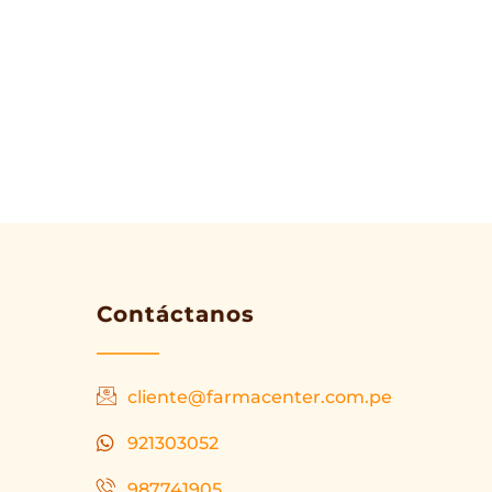
Contáctanos
cliente@farmacenter.com.pe
921303052
987741905