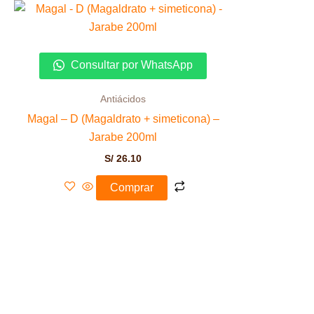
Consultar por WhatsApp
Antiácidos
Magal – D (Magaldrato + simeticona) –
Jarabe 200ml
S/
26.10
Comprar