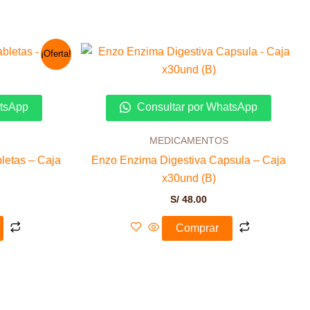
El
¡Oferta!
precio
actual
es:
S/ 79.00.
atsApp
Consultar por WhatsApp
MEDICAMENTOS
letas – Caja
Enzo Enzima Digestiva Capsula – Caja
x30und (B)
S/
48.00
Comprar