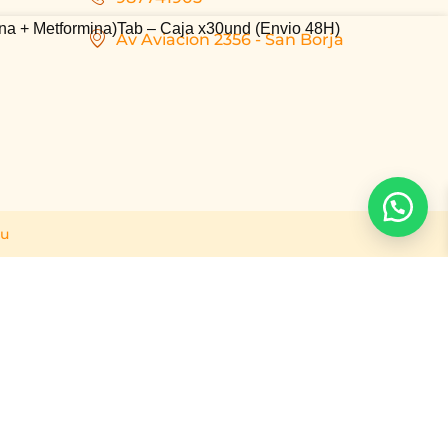
ina + Metformina)Tab – Caja x30und (Envio 48H)
Av Aviacion 2356 - San Borja
ru