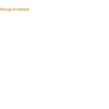
inyectable
20ml
Recojo en tienda
-
Caja
x10und
cantidad