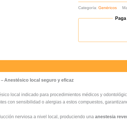
x10und
Categoría:
Genéricos
Ma
cantidad
Paga
– Anestésico local seguro y eficaz
sico local indicado para procedimientos médicos y odontológicos
ntes con sensibilidad o alergias a estos compuestos, garantiza
ducción nerviosa a nivel local, produciendo una
anestesia reve