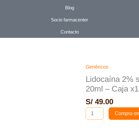
Blog
Socio farmacenter
Contacto
Genéricos
Lidocaína
2%
Lidocaína 2% s
sin
20ml – Caja x
preservantes
S/
49.00
Solución
inyectable
Compra on
20ml
-
Caja