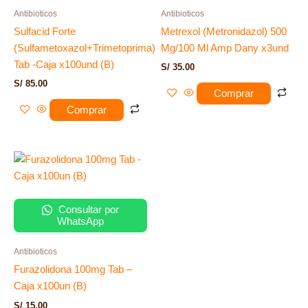
Antibioticos
Antibioticos
Sulfacid Forte
Metrexol (Metronidazol) 500
(Sulfametoxazol+Trimetoprima)
Mg/100 Ml Amp Dany x3und
Tab -Caja x100und (B)
S/
35.00
S/
85.00
Comprar
Comprar
Consultar por
WhatsApp
Antibioticos
Furazolidona 100mg Tab –
Caja x100un (B)
S/
15.00