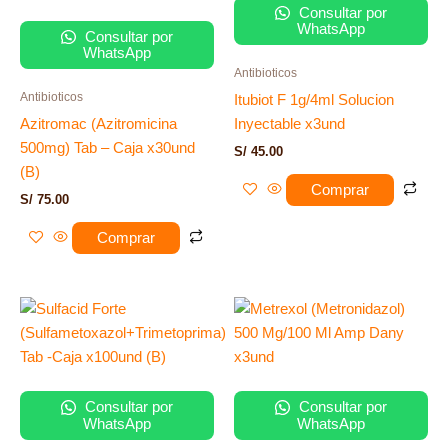
Consultar por
WhatsApp
Consultar por
WhatsApp
Antibioticos
Antibioticos
Itubiot F 1g/4ml Solucion
Azitromac (Azitromicina
Inyectable x3und
500mg) Tab – Caja x30und
S/
45.00
(B)
Comprar
S/
75.00
Comprar
Consultar por
Consultar por
WhatsApp
WhatsApp