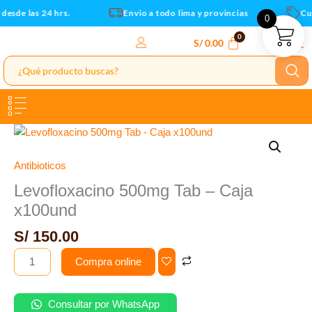
x100und
Ir
esde las 24 hrs.
Envio a todo lima y provincias
Cup
0
cantidad
al
contenido
S/
0.00
Levofloxacino
500mg
Tab
Antibioticos
-
Levofloxacino 500mg Tab – Caja
Caja
x100und
x100und
cantidad
S/
150.00
Compra online
Consultar por WhatsApp