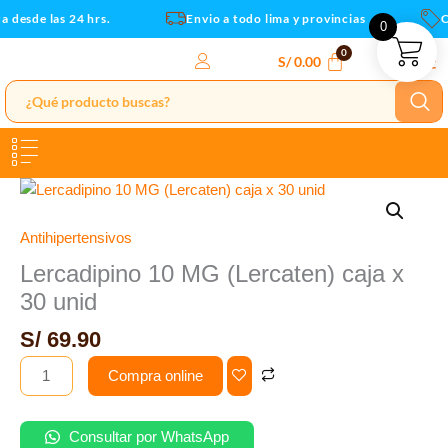
x
Ir
 desde las 24 hrs.
Envio a todo lima y provincias
Cu
0
30
al
unid
contenido
S/
0.00
cantidad
Lercadipino
10
MG
Antihipertensivos
(Lercaten)
Lercadipino 10 MG (Lercaten) caja x
caja
30 unid
x
30
S/
69.90
unid
Compra online
cantidad
Consultar por WhatsApp