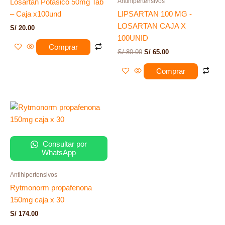
Antihipertensivos
Losartan Potasico 50mg Tab
– Caja x100und
LIPSARTAN 100 MG -
LOSARTAN CAJA X
S/
20.00
100UNID
Comprar
S/
80.00
S/
65.00
Comprar
Consultar por
WhatsApp
Antihipertensivos
Rytmonorm propafenona
150mg caja x 30
S/
174.00