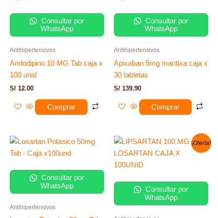
Consultar por
Consultar por
WhatsApp
WhatsApp
Antihipertensivos
Antihipertensivos
Amlodipino 10 MG Tab caja x
Apixaban 5mg mantixa caja x
100 unid
30 tabletas
S/
12.00
S/
139.90
Comprar
Comprar
El
El
¡Oferta!
precio
precio
original
actual
era:
es:
S/ 80.00.
S/ 65.00.
Consultar por
WhatsApp
Consultar por
WhatsApp
Antihipertensivos