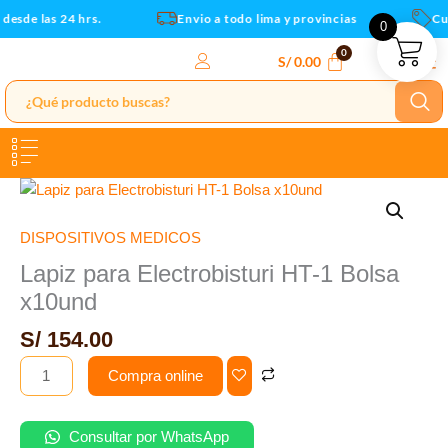
Bolsa
Ir
esde las 24 hrs.
Envio a todo lima y provincias
Cup
0
x10und
al
cantidad
contenido
S/
0.00
Lapiz
para
Electrobisturi
DISPOSITIVOS MEDICOS
HT-
Lapiz para Electrobisturi HT-1 Bolsa
1
x10und
Bolsa
x10und
S/
154.00
cantidad
Compra online
Consultar por WhatsApp