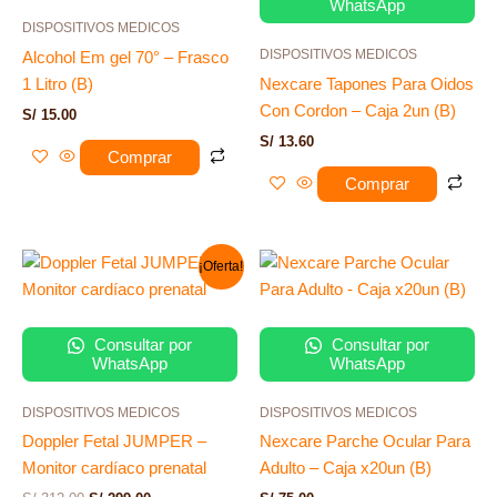
WhatsApp
DISPOSITIVOS MEDICOS
DISPOSITIVOS MEDICOS
Alcohol Em gel 70° – Frasco
1 Litro (B)
Nexcare Tapones Para Oidos
Con Cordon – Caja 2un (B)
S/
15.00
S/
13.60
Comprar
Comprar
El
El
¡Oferta!
precio
precio
original
actual
era:
es:
S/ 312.00.
S/ 299.00.
Consultar por
Consultar por
WhatsApp
WhatsApp
DISPOSITIVOS MEDICOS
DISPOSITIVOS MEDICOS
Doppler Fetal JUMPER –
Nexcare Parche Ocular Para
Monitor cardíaco prenatal
Adulto – Caja x20un (B)