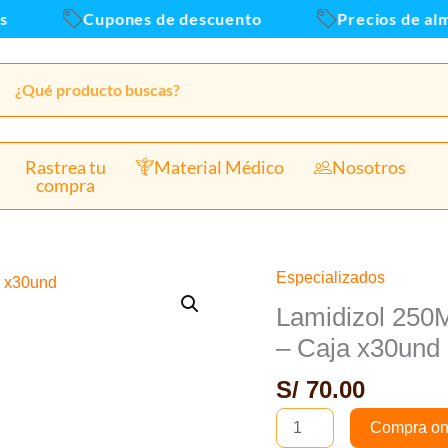
Cupones de descuento
Precios de almac
Rastrea tu
Material Médico
Nosotros
compra
Especializados
Lamidizol
250Mg
Lamidizol 250M
(Terbinafina)Tabletas
– Caja x30und
Recubiertas
S/
70.00
-
Caja
Compra on
x30und