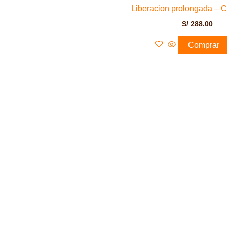
Liberacion prolongada – 
S/
288.00
Comprar