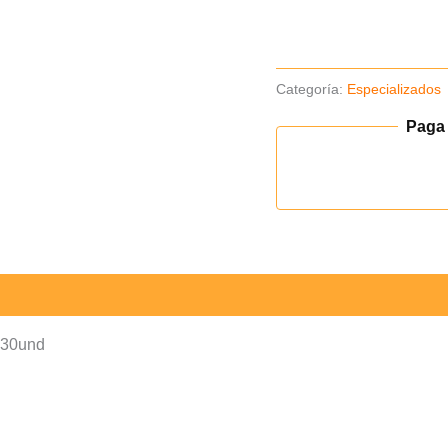
cantidad
Categoría:
Especializados
Paga
x30und