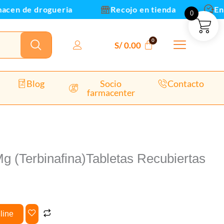
Caja
en de drogueria
Recojo en tienda
Envio
0
x30und
cantidad
S/
0.00
Blog
Socio
Contacto
farmacenter
g (Terbinafina)Tabletas Recubiertas
line