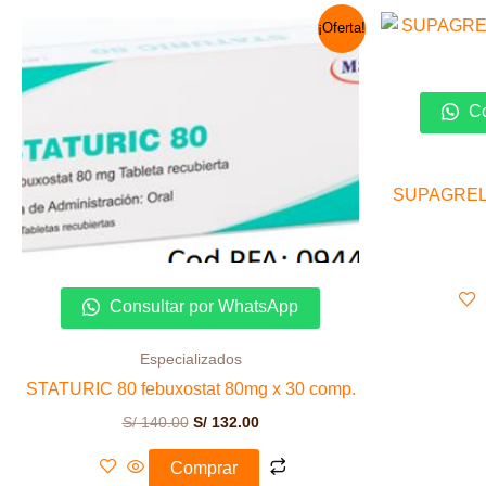
El
El
¡Oferta!
precio
precio
original
actual
era:
es:
S/ 140.00.
S/ 132.00.
Co
SUPAGREL 60
Consultar por WhatsApp
Especializados
STATURIC 80 febuxostat 80mg x 30 comp.
S/
140.00
S/
132.00
Comprar