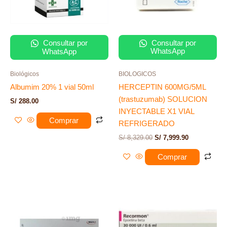
Consultar por
Consultar por
WhatsApp
WhatsApp
Biológicos
BIOLOGICOS
Albumim 20% 1 vial 50ml
HERCEPTIN 600MG/5ML
(trastuzumab) SOLUCION
S/
288.00
INYECTABLE X1 VIAL
Comprar
REFRIGERADO
S/
8,329.00
S/
7,999.90
Comprar