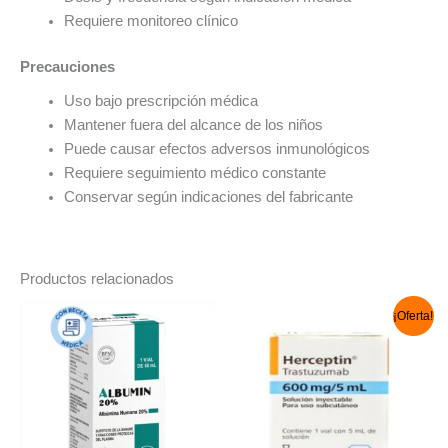
Requiere monitoreo clínico
Precauciones
Uso bajo prescripción médica
Mantener fuera del alcance de los niños
Puede causar efectos adversos inmunológicos
Requiere seguimiento médico constante
Conservar según indicaciones del fabricante
Productos relacionados
El
El
¡Oferta!
precio
precio
original
actual
era:
es:
S/ 8,329.00.
S/ 7,999.90.