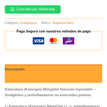
Consultar por WhatsApp
Categoría:
Analgésicos
Marca:
Droguería Dany
Paga Seguro con nuestros métodos de pago
Descripción
Valoraciones (0)
Ketorolaco (Ketorges) 60mg/2ml Solución Inyectable –
Analgésico y antiinflamatorio no esteroideo potente
El
Ketorolaco (Ketorges) 60mg/2ml
es un
antiinflamatorio