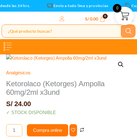
cantidad
Ir
esde las 24 hrs.
Envio a todo lima y provincias
Cupo
0
al
contenido
S/
0.00
Ketorolaco
(Ketorges)
Ampolla
Analgésicos
60mg/2ml
Ketorolaco (Ketorges) Ampolla
x3und
60mg/2ml x3und
cantidad
S/
24.00
✓ STOCK DISPONIBLE
Compra online