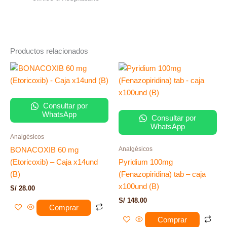
Productos relacionados
Consultar por
WhatsApp
Consultar por
WhatsApp
Analgésicos
Analgésicos
BONACOXIB 60 mg
(Etoricoxib) – Caja x14und
Pyridium 100mg
(B)
(Fenazopiridina) tab – caja
x100und (B)
S/
28.00
S/
148.00
Comprar
Comprar