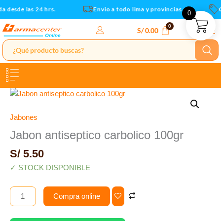
Ir
 desde las 24 hrs.
Envio a todo lima y provincias
C
0
al
contenido
S/
0.00
Jabon
antiseptico
carbolico
Jabones
100gr
Jabon antiseptico carbolico 100gr
cantidad
S/
5.50
✓ STOCK DISPONIBLE
Compra online