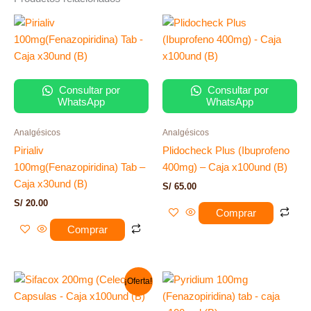
Consultar por
Consultar por
WhatsApp
WhatsApp
Analgésicos
Analgésicos
Pirialiv
Plidocheck Plus (Ibuprofeno
100mg(Fenazopiridina) Tab –
400mg) – Caja x100und (B)
Caja x30und (B)
S/
65.00
S/
20.00
Comprar
Comprar
El
El
¡Oferta!
precio
precio
original
actual