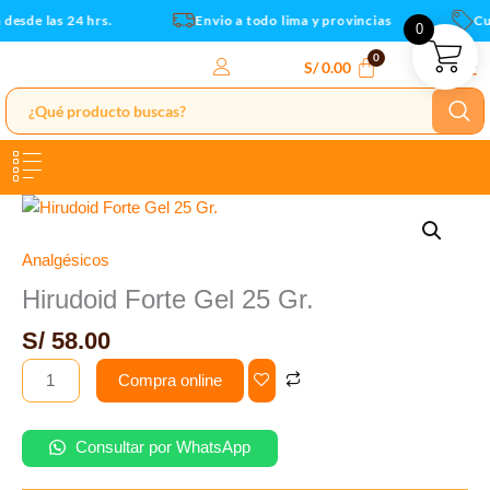
cantidad
Ir
esde las 24 hrs.
Envio a todo lima y provincias
Cup
0
al
contenido
S/
0.00
Hirudoid
Forte
Gel
Analgésicos
25
Hirudoid Forte Gel 25 Gr.
Gr.
S/
58.00
cantidad
Compra online
Consultar por WhatsApp