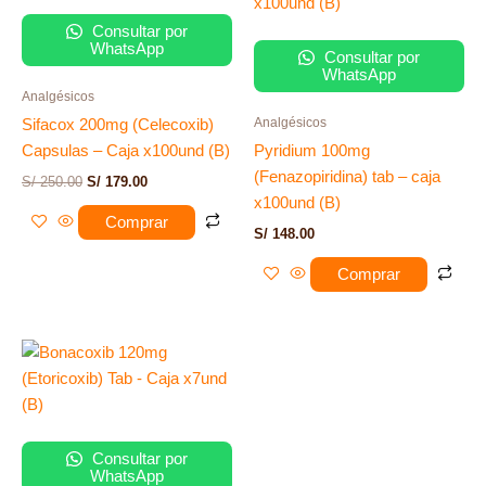
era:
es:
S/ 250.00.
S/ 179.00.
Consultar por
WhatsApp
Consultar por
WhatsApp
Analgésicos
Analgésicos
Sifacox 200mg (Celecoxib)
Capsulas – Caja x100und (B)
Pyridium 100mg
(Fenazopiridina) tab – caja
S/
250.00
S/
179.00
x100und (B)
Comprar
S/
148.00
Comprar
Consultar por
WhatsApp