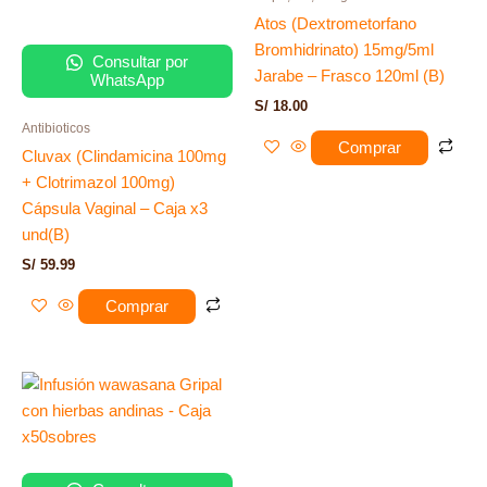
Atos (Dextrometorfano
Bromhidrinato) 15mg/5ml
Consultar por
Jarabe – Frasco 120ml (B)
WhatsApp
S/
18.00
Antibioticos
Comprar
Cluvax (Clindamicina 100mg
+ Clotrimazol 100mg)
Cápsula Vaginal – Caja x3
und(B)
S/
59.99
Comprar