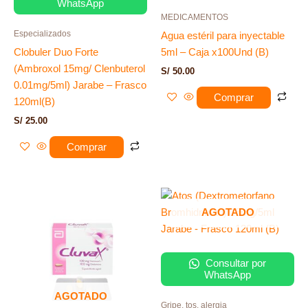
WhatsApp
MEDICAMENTOS
Especializados
Agua estéril para inyectable
Clobuler Duo Forte
5ml – Caja x100Und (B)
(Ambroxol 15mg/ Clenbuterol
S/
50.00
0.01mg/5ml) Jarabe – Frasco
Comprar
120ml(B)
S/
25.00
Comprar
AGOTADO
Consultar por
WhatsApp
AGOTADO
Gripe, tos, alergia