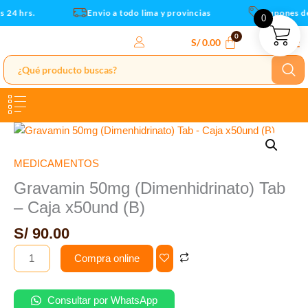
Ir
24 hrs.
Envio a todo lima y provincias
Cupones de 
0
al
contenido
S/
0.00
Gravamin
50mg
(Dimenhidrinato)
MEDICAMENTOS
Tab
Gravamin 50mg (Dimenhidrinato) Tab
-
– Caja x50und (B)
Caja
x50und
S/
90.00
(B)
Compra online
cantidad
Consultar por WhatsApp