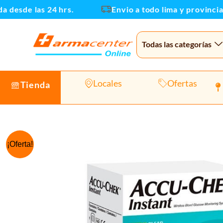
Ir
sde las 24 hrs.
Envio a todo lima y provincias
al
contenido
Todas las categorías
Locales
Ofertas
Tienda
¡Oferta!