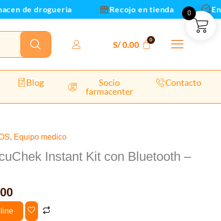
ooth
n de drogueria
Recojo en tienda
Envios
0
DAD
S/
0.00
dad
Blog
Socio
Contacto
farmacenter
El
COS
,
Equipo medico
o
precio
uChek Instant Kit con Bluetooth –
nal
actual
es:
5.00.
S/ 99.00.
00
line