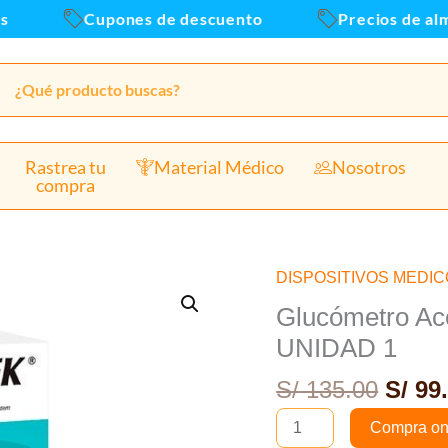
Bluet
Cupones de descuento
Precios de almace
-
UNI
1
canti
Rastrea tu
Material Médico
Nosotros
compra
El
DISPOSITIVOS MEDI
Glucómetro
preci
AccuChek
Glucómetro Acc
origi
Instant
UNIDAD 1
era:
Kit
S/ 13
S/
135.00
S/
99.
con
Bluetooth
Compra on
-