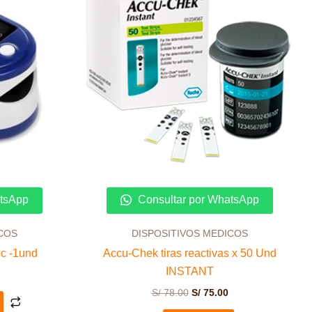
S/ 78.00.
S/ 75.00.
atsApp
Consultar por WhatsApp
COS
DISPOSITIVOS MEDICOS
c -1und
Accu-Chek tiras reactivas x 50 Und
INSTANT
S/
78.00
S/
75.00