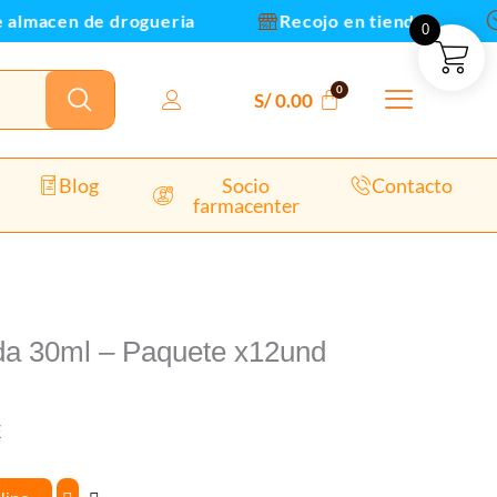
lmacen de drogueria
Recojo en tienda
E
0
S/
0.00
Blog
Socio
Contacto
farmacenter
ida 30ml – Paquete x12und
E