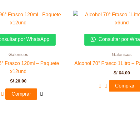
nsultar por WhatsApp
Consultar por Wh
Galenicos
Galenicos
6° Frasco 120ml – Paquete
Alcohol 70° Frasco 1Litro – 
x12und
S/
64.00
S/
20.00
Comprar
Comprar