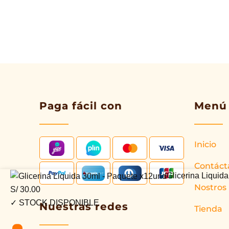
Paga fácil con
Menú
Inicio
Contáct
Glicerina
Glicerina Liquid
Nostros
Liquida
S/
30.00
30ml
✓ STOCK DISPONIBLE
Nuestras redes
Tienda
-
Paquete