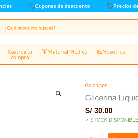
ias
Cupones de descuento
Precios de a
Rastrea tu
Material Médico
Nosotros
compra
Galenicos
Glicerina
Liquida
Glicerina Liqu
30ml
S/
30.00
-
Paquete
✓ STOCK DISPONIBL
x12und
cantidad