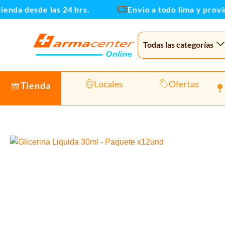
Ir
nda desde las 24 hrs.
Envio a todo lima y provinc
al
contenido
Todas las categorías
Locales
Ofertas
Tienda