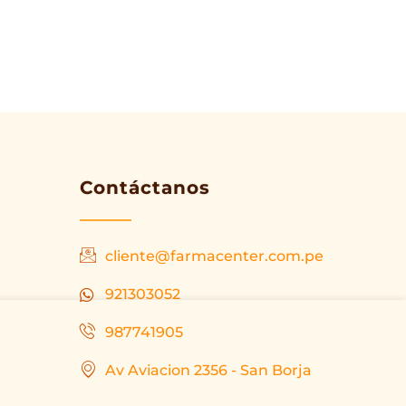
Contáctanos
cliente@farmacenter.com.pe
921303052
987741905
Av Aviacion 2356 - San Borja