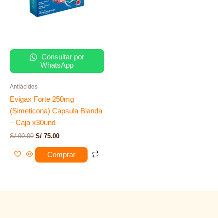
Consultar por
WhatsApp
Antiácidos
Evigax Forte 250mg
(Simeticona) Capsula Blanda
– Caja x30und
S/
90.00
S/
75.00
Comprar