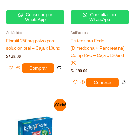
Consultar por
Consultar por
WhatsApp
WhatsApp
Antiácidos
Antiácidos
Floratil 250mg polvo para
Frutenzima Forte
solucion oral – Caja x10und
(Dimeticona + Pancreatina)
Comp Rec – Caja x120und
S/
38.00
(B)
Comprar
S/
190.00
Comprar
El
El
¡Oferta!
precio
precio
original
actual
era:
es:
S/ 90.00.
S/ 75.00.