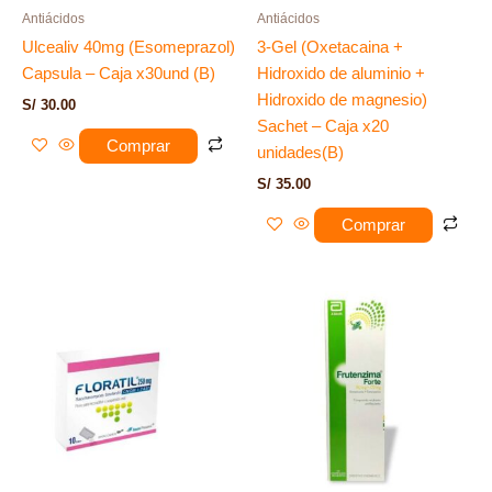
Antiácidos
Antiácidos
Ulcealiv 40mg (Esomeprazol)
3-Gel (Oxetacaina +
Capsula – Caja x30und (B)
Hidroxido de aluminio +
Hidroxido de magnesio)
S/
30.00
Sachet – Caja x20
Comprar
unidades(B)
S/
35.00
Comprar