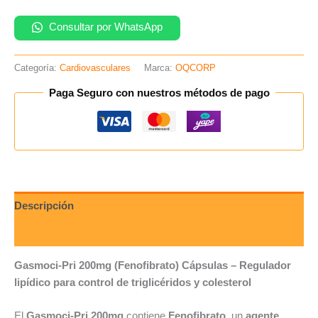
Consultar por WhatsApp
Categoría:
Cardiovasculares
Marca:
OQCORP
Paga Seguro con nuestros métodos de pago
Descripción
Valoraciones (0)
Gasmoci-Pri 200mg (Fenofibrato) Cápsulas – Regulador
lipídico para control de triglicéridos y colesterol
El
Gasmoci-Pri 200mg
contiene
Fenofibrato
, un
agente