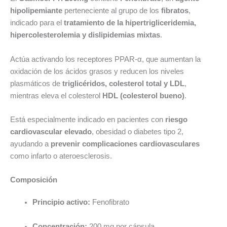
hipolipemiante
perteneciente al grupo de los
fibratos
,
indicado para el
tratamiento de la hipertrigliceridemia,
hipercolesterolemia y dislipidemias mixtas
.
Actúa activando los receptores PPAR-α, que aumentan la
oxidación de los ácidos grasos y reducen los niveles
plasmáticos de
triglicéridos, colesterol total y LDL
,
mientras eleva el colesterol
HDL (colesterol bueno)
.
Está especialmente indicado en pacientes con
riesgo
cardiovascular elevado
, obesidad o diabetes tipo 2,
ayudando a
prevenir complicaciones cardiovasculares
como infarto o ateroesclerosis.
Composición
Principio activo:
Fenofibrato
Concentración:
200 mg por cápsula