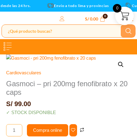
x
Ir
esde las 24 hrs.
Envio a todo lima y provincias
Cup
0
20
al
caps
contenido
S/
0.00
cantidad
Gasmoci
-
pri
Cardiovasculares
200mg
Gasmoci – pri 200mg fenofibrato x 20
fenofibrato
caps
x
20
S/
99.00
caps
✓ STOCK DISPONIBLE
cantidad
Compra online